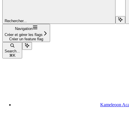
Rechercher...
Navigation
Créer et gérer les flags
Créer un feature flag
Search...
⌘
K
Kameleoon Ac