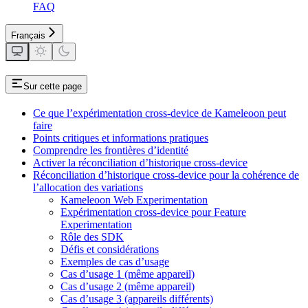
FAQ
Français
Sur cette page
Ce que l’expérimentation cross-device de Kameleoon peut
faire
Points critiques et informations pratiques
Comprendre les frontières d’identité
Activer la réconciliation d’historique cross-device
Réconciliation d’historique cross-device pour la cohérence de
l’allocation des variations
Kameleoon Web Experimentation
Expérimentation cross-device pour Feature
Experimentation
Rôle des SDK
Défis et considérations
Exemples de cas d’usage
Cas d’usage 1 (même appareil)
Cas d’usage 2 (même appareil)
Cas d’usage 3 (appareils différents)