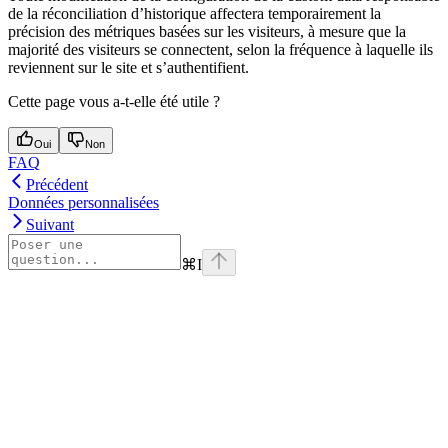
de la réconciliation d’historique affectera temporairement la
précision des métriques basées sur les visiteurs, à mesure que la
majorité des visiteurs se connectent, selon la fréquence à laquelle ils
reviennent sur le site et s’authentifient.
Cette page vous a-t-elle été utile ?
Oui
Non
FAQ
Précédent
Données personnalisées
Suivant
⌘
I
Assistant
Responses
are
generated
using