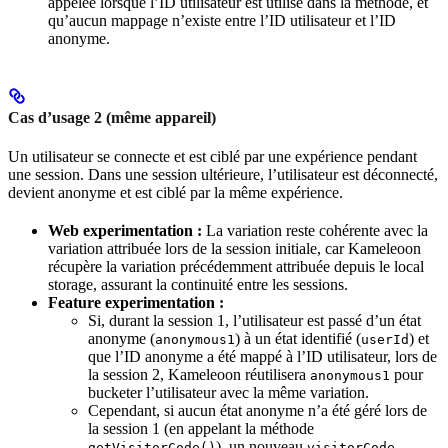
appelée lorsque l’ID utilisateur est utilisé dans la méthode, et
qu’aucun mappage n’existe entre l’ID utilisateur et l’ID
anonyme.
Cas d’usage 2 (même appareil)
Un utilisateur se connecte et est ciblé par une expérience pendant
une session. Dans une session ultérieure, l’utilisateur est déconnecté,
devient anonyme et est ciblé par la même expérience.
Web experimentation :
La variation reste cohérente avec la
variation attribuée lors de la session initiale, car Kameleoon
récupère la variation précédemment attribuée depuis le local
storage, assurant la continuité entre les sessions.
Feature experimentation :
Si, durant la session 1, l’utilisateur est passé d’un état
anonyme (
) à un état identifié (
) et
anonymous1
userId
que l’ID anonyme a été mappé à l’ID utilisateur, lors de
la session 2, Kameleoon réutilisera
pour
anonymous1
bucketer l’utilisateur avec la même variation.
Cependant, si aucun état anonyme n’a été géré lors de
la session 1 (en appelant la méthode
), un nouveau
getVisitorCode()
visitorCode