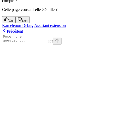
compte ?
Cette page vous a-t-elle été utile ?
Oui
Non
Kameleoon Debug Assistant extension
Précédent
⌘
I
Assistant
Responses
are
generated
using
AI
and
may
contain
mistakes.