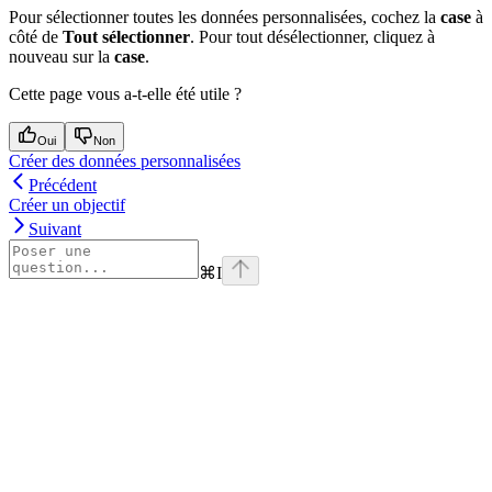
Pour sélectionner toutes les données personnalisées, cochez la
case
à
côté de
Tout sélectionner
. Pour tout désélectionner, cliquez à
nouveau sur la
case
.
Cette page vous a-t-elle été utile ?
Oui
Non
Créer des données personnalisées
Précédent
Créer un objectif
Suivant
⌘
I
Assistant
Responses
are
generated
using
AI