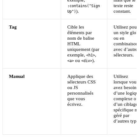
texte reste
:contains("Sign
).
constant.
Up")
Tag
Cible les
Utilisez pour
éléments par
un style glob
nom de balise
ou en
HTML
combinaison
uniquement (par
avec d’autre
exemple,
,
sélecteurs.
<h1>
ou
).
<a>
<div>
Manual
Applique des
Utilisez
sélecteurs CSS
lorsque vous
ou JS
avez besoin
personnalisés
d’une logiqu
que vous
complexe ou
écrivez.
d’un ciblage
spécifique n
géré par
d’autres type