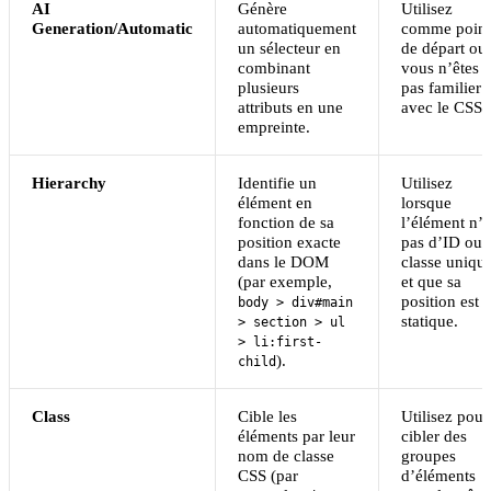
AI
Génère
Utilisez
Generation/Automatic
automatiquement
comme point
un sélecteur en
de départ ou 
combinant
vous n’êtes
plusieurs
pas familier
attributs en une
avec le CSS.
empreinte.
Hierarchy
Identifie un
Utilisez
élément en
lorsque
fonction de sa
l’élément n’a
position exacte
pas d’ID ou 
dans le DOM
classe uniqu
(par exemple,
et que sa
position est
body > div#main
statique.
> section > ul
> li:first-
).
child
Class
Cible les
Utilisez pour
éléments par leur
cibler des
nom de classe
groupes
CSS (par
d’éléments