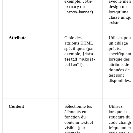
exemple,
avec le mêm
.btn-
ou
design ou
primary
).
lorsqu’une
.promo-banner
classe uniqu
existe.
Attribute
Cible des
Utilisez pour
attributs HTML
un ciblage
spécifiques (par
précis,
exemple,
spécifiqueme
[data-
lorsque des
testid="submit-
).
attributs de
button"]
données de
test sont
disponibles.
Content
Sélectionne les
Utilisez
éléments en
lorsque la
fonction du
structure du
contenu textuel
code change
visible (par
fréquemment
exemple,
mais que le