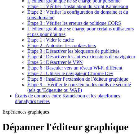
L’éditeur graphique ne se charge pour personne
Étape 1 : Vérifier l’installation du script Kameleoon
Étape 2 : Vérifier la configuration du domaine et du
sous-domaine
Étape 3 : Vérifier les erreurs de politique CORS
L’éditeur graphique se charge pour certains utilisateurs
et pas pour d’autres
Étape 1 : Vider le cache
Étape 2 : Autoriser les cookies tiers
Étape 3 : Désactiver les bloqueurs de publicités
Étape 4 : Désactiver les autres extensions de navigateur
Étape 5 : Désactiver le VPN
Étape 6 : Basculer vers un réseau Wi-Fi différent
Étape 7 : Utiliser le navigateur Chrome Dev
Étape 8 : Installer l’extension de l’éditeur graphique
Étape 9 – Vérifier le pare-feu ou les outils de sécurité
(tels qu’Edgesuite ou WAF)
Écarts de données entre Kameleoon et les plateformes
d’analytics tierces
Expériences graphiques
Dépanner l'éditeur graphique