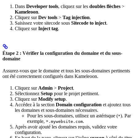
Dans
Developer tools
, cliquez sur les
doubles flèches
>
Kameleoon
.
Cliquez sur
Dev tools
>
Tag injection
.
Saisissez votre sitecode sous
Sitecode to inject
.
Cliquez sur
Inject tag
.
Étape 2 : Vérifier la configuration du domaine et du sous-
domaine
Assurez-vous que le domaine et tous les sous-domaines pertinents
ont été correctement configurés dans Kameleoon.
Cliquez sur
Admin
>
Project
.
Sélectionnez
Setup
pour le projet pertinent.
Cliquez sur
Modify setup
.
Accédez à la section
Domain configuration
et ajoutez tous
les domaines et sous-domaines nécessaires.
Pour les sous-domaines, utilisez un astérisque (
). Par
*
exemple,
.
*.mywebsite.com
Après avoir ajouté les domaines requis, validez votre
configuration.
En haut de la page, cliquez sur l’icône
crayon
à côté du titre