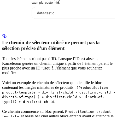
Le chemin de sélecteur utilisé ne permet pas la
sélection précise d’un élément
Tous les éléments n’ont pas d’ID. Lorsque l’ID est absent,
Kameleoon génère un chemin unique à partir de l’élément parent le
plus proche avec un ID jusqu’à l’élément que vous souhaitez
modifier.
Voici un exemple de chemin de sélecteur qui identifie le bloc
contenant les images miniatures de produits :
#ProductSection-
product-template > div:first-child > div:first-child >
div:nth-of-type(6) > div:first-child > ul:nth-of-
.
type(1) > div:first-child
Ce chemin commence au bloc parent,
ProductSection-product-
, et passe par cinq autres blocs enfants avant d’atteindre le
template