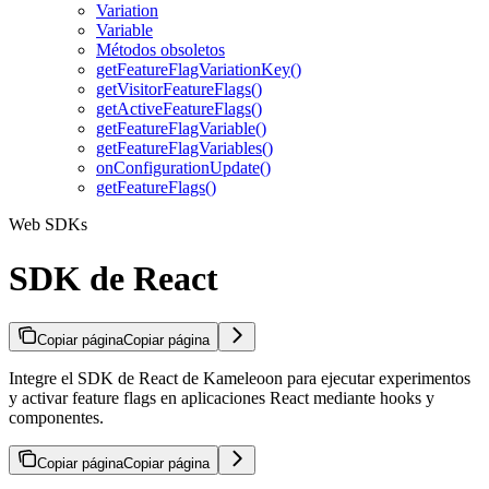
Variation
Variable
Métodos obsoletos
getFeatureFlagVariationKey()
getVisitorFeatureFlags()
getActiveFeatureFlags()
getFeatureFlagVariable()
getFeatureFlagVariables()
onConfigurationUpdate()
getFeatureFlags()
Web SDKs
SDK de React
Copiar página
Copiar página
Integre el SDK de React de Kameleoon para ejecutar experimentos
y activar feature flags en aplicaciones React mediante hooks y
componentes.
Copiar página
Copiar página