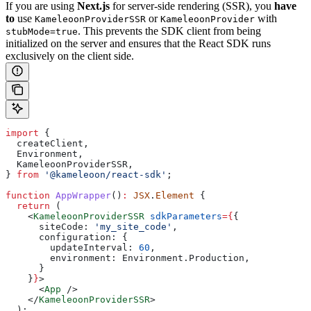
If you are using
Next.js
for server-side rendering (SSR), you
have
to
use
or
with
KameleoonProviderSSR
KameleoonProvider
. This prevents the SDK client from being
stubMode=true
initialized on the server and ensures that the React SDK runs
exclusively on the client side.
import
 {
  createClient
,
  Environment
,
  KameleoonProviderSSR
,
} 
from
 '@kameleoon/react-sdk'
;
function
 AppWrapper
()
:
 JSX
.
Element
 {
  return
 (
    <
KameleoonProviderSSR
 sdkParameters
=
{
{
      siteCode:
 'my_site_code'
,
      configuration:
 {
        updateInterval:
 60
,
        environment:
 Environment
.
Production
,
      }
    }
}
>
      <
App
 />
    </
KameleoonProviderSSR
>
  );