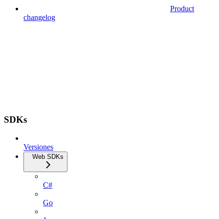
Product
changelog
SDKs
Versiones
Web SDKs
C#
Go