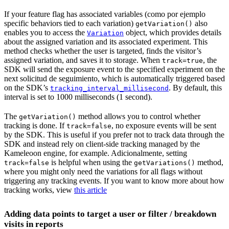
If your feature flag has associated variables (como por ejemplo
specific behaviors tied to each variation)
also
getVariation()
enables you to access the
object, which provides details
Variation
about the assigned variation and its associated experiment. This
method checks whether the user is targeted, finds the visitor’s
assigned variation, and saves it to storage. When
, the
track=true
SDK will send the exposure event to the specified experiment on the
next solicitud de seguimiento, which is automatically triggered based
on the SDK’s
. By default, this
tracking_interval_millisecond
interval is set to 1000 milliseconds (1 second).
The
method allows you to control whether
getVariation()
tracking is done. If
, no exposure events will be sent
track=false
by the SDK. This is useful if you prefer not to track data through the
SDK and instead rely on client-side tracking managed by the
Kameleoon engine, for example. Adicionalmente, setting
is helpful when using the
method,
track=false
getVariations()
where you might only need the variations for all flags without
triggering any tracking events. If you want to know more about how
tracking works, view
this article
Adding data points to target a user or filter / breakdown
visits in reports