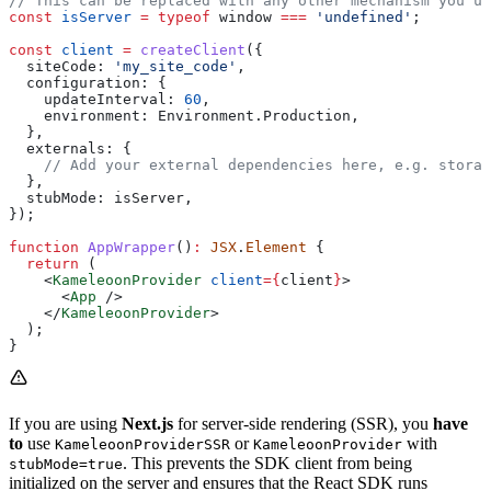
// This can be replaced with any other mechanism you u
const
 isServer
 =
 typeof
 window
 ===
 'undefined'
;
const
 client
 =
 createClient
({
  siteCode:
 'my_site_code'
,
  configuration:
 {
    updateInterval:
 60
,
    environment:
 Environment
.
Production
,
  },
  externals:
 {
    // Add your external dependencies here, e.g. storag
  },
  stubMode:
 isServer
,
});
function
 AppWrapper
()
:
 JSX
.
Element
 {
  return
 (
    <
KameleoonProvider
 client
=
{
client
}
>
      <
App
 />
    </
KameleoonProvider
>
  );
}
If you are using
Next.js
for server-side rendering (SSR), you
have
to
use
or
with
KameleoonProviderSSR
KameleoonProvider
. This prevents the SDK client from being
stubMode=true
initialized on the server and ensures that the React SDK runs