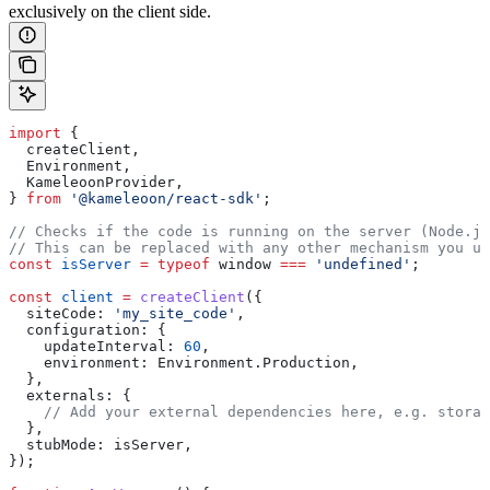
exclusively on the client side.
import
 {
  createClient
,
  Environment
,
  KameleoonProvider
,
} 
from
 '@kameleoon/react-sdk'
;
// Checks if the code is running on the server (Node.js
// This can be replaced with any other mechanism you u
const
 isServer
 =
 typeof
 window
 ===
 'undefined'
;
const
 client
 =
 createClient
({
  siteCode:
 'my_site_code'
,
  configuration:
 {
    updateInterval:
 60
,
    environment:
 Environment
.
Production
,
  },
  externals:
 {
    // Add your external dependencies here, e.g. storag
  },
  stubMode:
 isServer
,
});