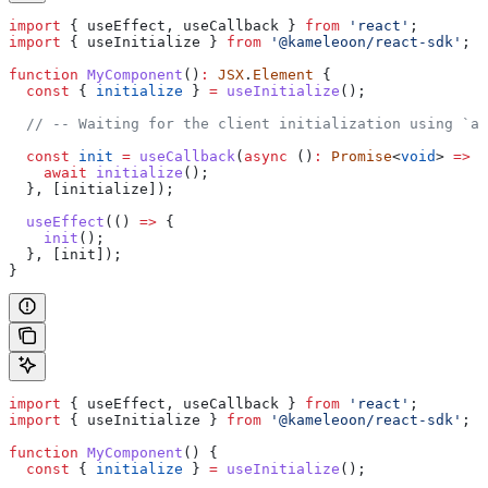
import
 { 
useEffect
, 
useCallback
 } 
from
 'react'
;
import
 { 
useInitialize
 } 
from
 '@kameleoon/react-sdk'
;
function
 MyComponent
()
:
 JSX
.
Element
 {
  const
 { 
initialize
 } 
=
 useInitialize
();
  // -- Waiting for the client initialization using `as
  const
 init
 =
 useCallback
(
async
 ()
:
 Promise
<
void
> 
=>
 {
    await
 initialize
();
  }, [
initialize
]);
  useEffect
(() 
=>
 {
    init
();
  }, [
init
]);
}
import
 { 
useEffect
, 
useCallback
 } 
from
 'react'
;
import
 { 
useInitialize
 } 
from
 '@kameleoon/react-sdk'
;
function
 MyComponent
() {
  const
 { 
initialize
 } 
=
 useInitialize
();