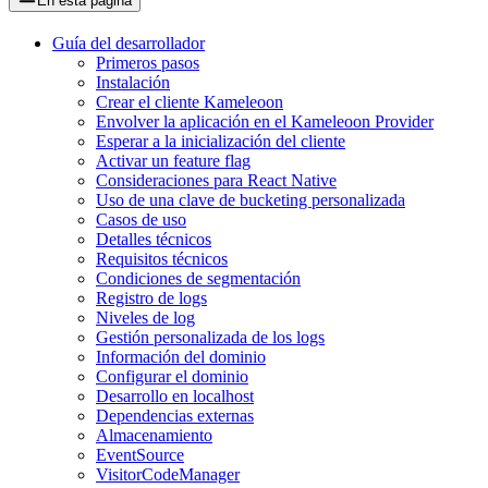
En esta página
Guía del desarrollador
Primeros pasos
Instalación
Crear el cliente Kameleoon
Envolver la aplicación en el Kameleoon Provider
Esperar a la inicialización del cliente
Activar un feature flag
Consideraciones para React Native
Uso de una clave de bucketing personalizada
Casos de uso
Detalles técnicos
Requisitos técnicos
Condiciones de segmentación
Registro de logs
Niveles de log
Gestión personalizada de los logs
Información del dominio
Configurar el dominio
Desarrollo en localhost
Dependencias externas
Almacenamiento
EventSource
VisitorCodeManager