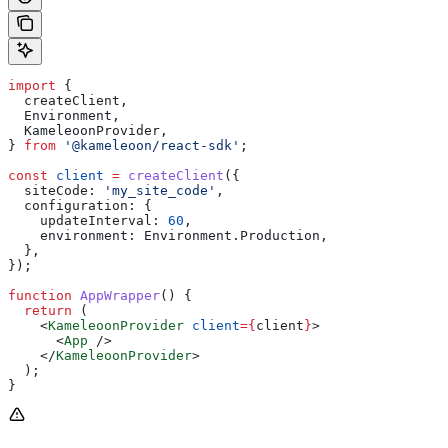
import
 {
  createClient
,
  Environment
,
  KameleoonProvider
,
} 
from
 '@kameleoon/react-sdk'
;
const
 client
 =
 createClient
({
  siteCode:
 'my_site_code'
,
  configuration:
 {
    updateInterval:
 60
,
    environment:
 Environment
.
Production
,
  },
});
function
 AppWrapper
() {
  return
 (
    <
KameleoonProvider
 client
=
{
client
}
>
      <
App
 />
    </
KameleoonProvider
>
  );
}