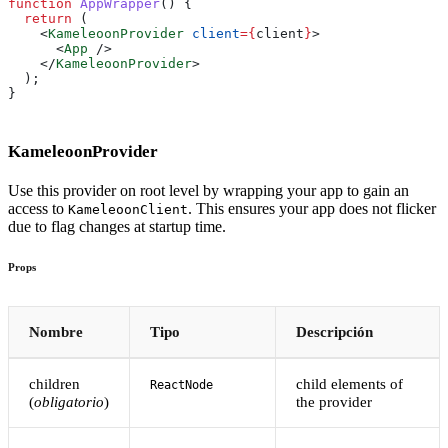
function
 AppWrapper
() {
  return
 (
    <
KameleoonProvider
 client
=
{
client
}
>
      <
App
 />
    </
KameleoonProvider
>
  );
}
KameleoonProvider
Use this provider on root level by wrapping your app to gain an
access to
. This ensures your app does not flicker
KameleoonClient
due to flag changes at startup time.
Props
Nombre
Tipo
Descripción
children
child elements of
ReactNode
(
obligatorio
)
the provider