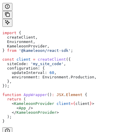
import
 {
  createClient
,
  Environment
,
  KameleoonProvider
,
} 
from
 '@kameleoon/react-sdk'
;
const
 client
 =
 createClient
({
  siteCode:
 'my_site_code'
,
  configuration:
 {
    updateInterval:
 60
,
    environment:
 Environment
.
Production
,
  },
});
function
 AppWrapper
()
:
 JSX
.
Element
 {
  return
 (
    <
KameleoonProvider
 client
=
{
client
}
>
      <
App
 />
    </
KameleoonProvider
>
  );
}