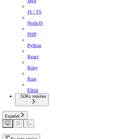
Java
JS / TS
NodeJS
PHP
Python
React
Ruby
Rust
Elixir
SDKs móviles
Español