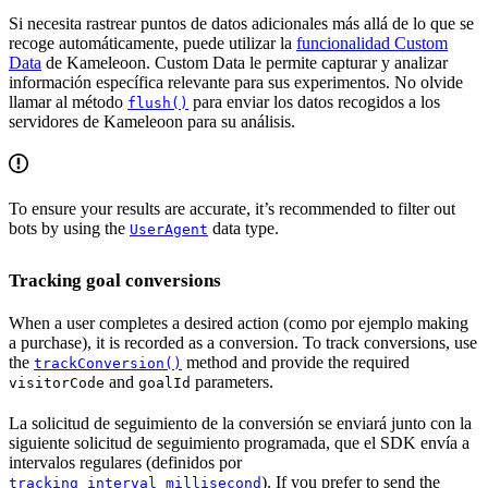
Si necesita rastrear puntos de datos adicionales más allá de lo que se
recoge automáticamente, puede utilizar la
funcionalidad Custom
Data
de Kameleoon. Custom Data le permite capturar y analizar
información específica relevante para sus experimentos. No olvide
llamar al método
para enviar los datos recogidos a los
flush()
servidores de Kameleoon para su análisis.
To ensure your results are accurate, it’s recommended to filter out
bots by using the
data type.
UserAgent
Tracking goal conversions
When a user completes a desired action (como por ejemplo making
a purchase), it is recorded as a conversion. To track conversions, use
the
method and provide the required
trackConversion()
and
parameters.
visitorCode
goalId
La solicitud de seguimiento de la conversión se enviará junto con la
siguiente solicitud de seguimiento programada, que el SDK envía a
intervalos regulares (definidos por
). If you prefer to send the
tracking_interval_millisecond