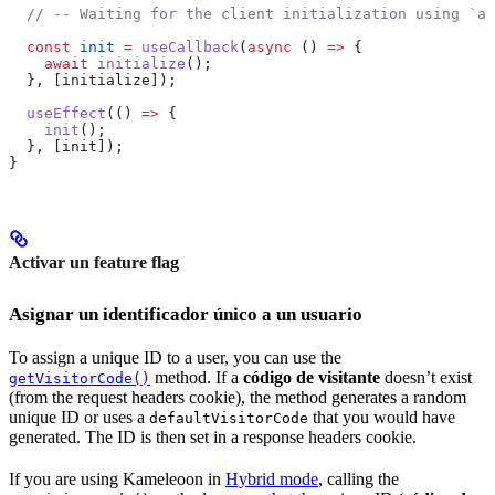
  // -- Waiting for the client initialization using `as
  const
 init
 =
 useCallback
(
async
 () 
=>
 {
    await
 initialize
();
  }, [
initialize
]);
  useEffect
(() 
=>
 {
    init
();
  }, [
init
]);
}
Activar un feature flag
Asignar un identificador único a un usuario
To assign a unique ID to a user, you can use the
method. If a
código de visitante
doesn’t exist
getVisitorCode()
(from the request headers cookie), the method generates a random
unique ID or uses a
that you would have
defaultVisitorCode
generated. The ID is then set in a response headers cookie.
If you are using Kameleoon in
Hybrid mode
, calling the