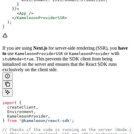
      }
    }
}
>
      <
App
 />
    </
KameleoonProviderSSR
>
  );
}
If you are using
Next.js
for server-side rendering (SSR), you
have
to
use
or
with
KameleoonProviderSSR
KameleoonProvider
. This prevents the SDK client from being
stubMode=true
initialized on the server and ensures that the React SDK runs
exclusively on the client side.
import
 {
  createClient
,
  Environment
,
  KameleoonProvider
,
} 
from
 '@kameleoon/react-sdk'
;
// Checks if the code is running on the server (Node.js