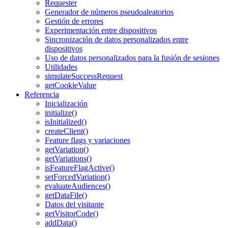
Requester
Generador de números pseudoaleatorios
Gestión de errores
Experimentación entre dispositivos
Sincronización de datos personalizados entre
dispositivos
Uso de datos personalizados para la fusión de sesiones
Utilidades
simulateSuccessRequest
getCookieValue
Referencia
Inicialización
initialize()
isInitialized()
createClient()
Feature flags y variaciones
getVariation()
getVariations()
isFeatureFlagActive()
setForcedVariation()
evaluateAudiences()
getDataFile()
Datos del visitante
getVisitorCode()
addData()