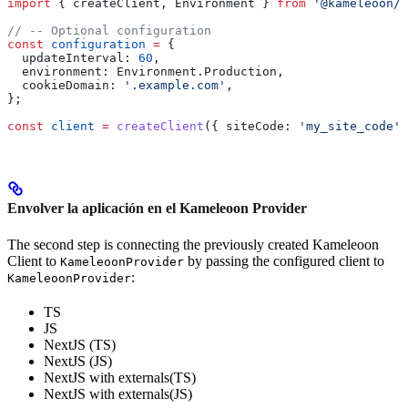
import
 { 
createClient
, 
Environment
 } 
from
 '@kameleoon/r
// -- Optional configuration
const
 configuration
 =
 {
  updateInterval:
 60
,
  environment:
 Environment
.
Production
,
  cookieDomain:
 '.example.com'
,
};
const
 client
 =
 createClient
({ 
siteCode:
 'my_site_code'
,
Envolver la aplicación en el Kameleoon Provider
The second step is connecting the previously created Kameleoon
Client to
by passing the configured client to
KameleoonProvider
:
KameleoonProvider
TS
JS
NextJS (TS)
NextJS (JS)
NextJS with externals(TS)
NextJS with externals(JS)