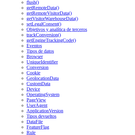
flush()
getRemoteData()
getRemoteVisitorData()
getVisitorWarehouseData()
setLegalConsent()
Objetivos y analítica de terceros
trackConversion()
getEngineTrackingCode()
Eventos
Tipos de datos
Browser
UniqueIdentifier
Conversion
Cookie
GeolocationData
CustomData
Device
OperatingSystem
PageView
UserAgent
ApplicationVersion
Tipos devueltos
DataFile
FeatureFlag
Rule