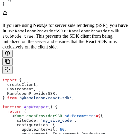
}
If you are using
Next.js
for server-side rendering (SSR), you
have
to
use
or
with
KameleoonProviderSSR
KameleoonProvider
. This prevents the SDK client from being
stubMode=true
initialized on the server and ensures that the React SDK runs
exclusively on the client side.
import
 {
  createClient
,
  Environment
,
  KameleoonProviderSSR
,
} 
from
 '@kameleoon/react-sdk'
;
function
 AppWrapper
() {
  return
 (
    <
KameleoonProviderSSR
 sdkParameters
=
{
{
      siteCode:
 'my_site_code'
,
      configuration:
 {
        updateInterval:
 60
,
        environment:
 Environment
.
Production
,