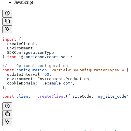
JavaScript
import
 {
  createClient
,
  Environment
,
  SDKConfigurationType
,
} 
from
 '@kameleoon/react-sdk'
;
// -- Optional configuration
const
 configuration
:
 Partial
<
SDKConfigurationType
> 
=
 {
  updateInterval:
 60
,
  environment:
 Environment
.
Production
,
  cookieDomain:
 '.example.com'
,
};
const
 client
 =
 createClient
({ 
siteCode:
 'my_site_code'
,