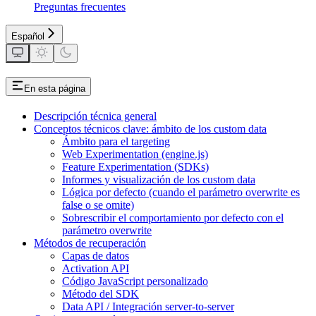
Preguntas frecuentes
Español
En esta página
Descripción técnica general
Conceptos técnicos clave: ámbito de los custom data
Ámbito para el targeting
Web Experimentation (engine.js)
Feature Experimentation (SDKs)
Informes y visualización de los custom data
Lógica por defecto (cuando el parámetro overwrite es
false o se omite)
Sobrescribir el comportamiento por defecto con el
parámetro overwrite
Métodos de recuperación
Capas de datos
Activation API
Código JavaScript personalizado
Método del SDK
Data API / Integración server-to-server