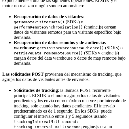
explícitamente a una de las siguientes operaciones. El SDK y el
motor no realizan ningún sondeo automático:
Recuperación de datos de visitantes
:
(SDKs) o
getRemoteVisitorData()
(engine.js) cargan
performRemoteSynchronization()
datos de visitantes remotos para un visitante específico bajo
demanda.
Recuperación de datos remotos y de audiencias
warehouse
:
(SDKs) o
getVisitorWarehouseAudience()
(SDKs y engine.js)
retrieveDataFromRemoteSource()
cargan datos del data warehouse o datos de map remotos bajo
demanda.
Las solicitudes POST
provienen del mecanismo de tracking, que
agrupa los datos de visitantes antes de enviarlos:
Solicitudes de tracking
: la llamada POST recurrente
principal. El SDK o el motor agrupa los datos de visitantes
pendientes y los envía como máximo una vez por intervalo de
tracking, solo cuando hay datos pendientes. El intervalo
predeterminado es de 1 segundo. En los SDKs, puede
configurar el intervalo entre 1 y 5 segundos usando
/
trackingIntervalMillisecond
; engine.js usa un
tracking_interval_millisecond