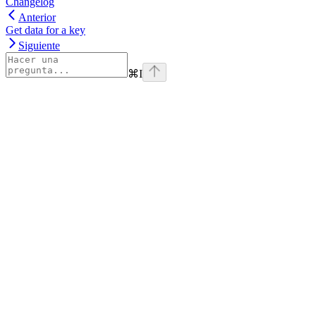
Changelog
Anterior
Get data for a key
Siguiente
⌘
I
Assistant
Responses
are
generated
using
AI
and
may
contain
mistakes.