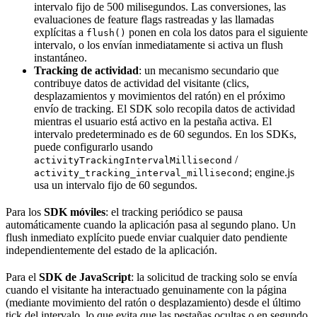
intervalo fijo de 500 milisegundos. Las conversiones, las
evaluaciones de feature flags rastreadas y las llamadas
explícitas a
ponen en cola los datos para el siguiente
flush()
intervalo, o los envían inmediatamente si activa un flush
instantáneo.
Tracking de actividad
: un mecanismo secundario que
contribuye datos de actividad del visitante (clics,
desplazamientos y movimientos del ratón) en el próximo
envío de tracking. El SDK solo recopila datos de actividad
mientras el usuario está activo en la pestaña activa. El
intervalo predeterminado es de 60 segundos. En los SDKs,
puede configurarlo usando
/
activityTrackingIntervalMillisecond
; engine.js
activity_tracking_interval_millisecond
usa un intervalo fijo de 60 segundos.
Para los
SDK móviles
: el tracking periódico se pausa
automáticamente cuando la aplicación pasa al segundo plano. Un
flush inmediato explícito puede enviar cualquier dato pendiente
independientemente del estado de la aplicación.
Para el
SDK de JavaScript
: la solicitud de tracking solo se envía
cuando el visitante ha interactuado genuinamente con la página
(mediante movimiento del ratón o desplazamiento) desde el último
tick del intervalo, lo que evita que las pestañas ocultas o en segundo