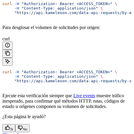
curl
 -H
 "Authorization: Bearer <ACCESS_TOKEN>"
 \
     -H
 "Content-Type: application/json"
 \
     "https://api.kameleoon.com/data-api-requests/by-en
Para desglosar el volumen de solicitudes por origen:
curl
curl
 -H
 "Authorization: Bearer <ACCESS_TOKEN>"
 \
     -H
 "Content-Type: application/json"
 \
     "https://api.kameleoon.com/data-api-requests/by-so
Ejecute esta verificación siempre que
Live events
muestre tráfico
inesperado, para confirmar qué métodos HTTP, rutas, códigos de
estado u orígenes componen su volumen de solicitudes.
¿Esta página le ayudó?
Si
No