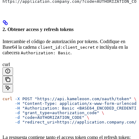
https://application.company.com/?code=AUTHORIZATION_COD
2. Obtener access y refresh tokens
Intercambie el código de autorización por tokens. Codifique en
Base64 la cadena
e inclúyala en la
client_id:client_secret
cabecera
.
Authorization: Basic
curl
curl
 -X
 POST
 "https://api.kameleoon.com/oauth/token"
 \
     -H
 "Content-Type: application/x-www-form-urlencode
     -H
 "Authorization: Basic <BASE64_ENCODED_CREDENTIA
     -d
 "grant_type=authorization_code"
 \
     -d
 "code=AUTHORIZATION_CODE"
 \
     -d
 "redirect_uri=https://application.company.com/"
La respuesta contiene tanto el access token como el refresh token: