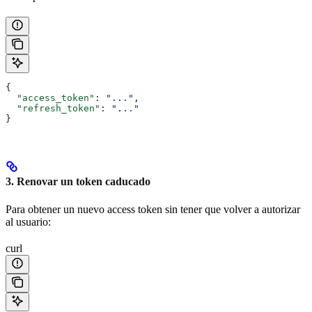
{
  "access_token"
: 
"..."
,
  "refresh_token"
: 
"..."
}
3. Renovar un token caducado
Para obtener un nuevo access token sin tener que volver a autorizar
al usuario:
curl