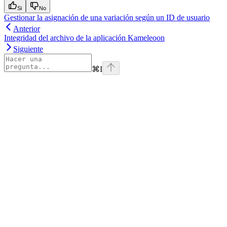
Si
No
Gestionar la asignación de una variación según un ID de usuario
Anterior
Integridad del archivo de la aplicación Kameleoon
Siguiente
⌘
I
Assistant
Responses
are
generated
using
AI
and
may
contain
mistakes.