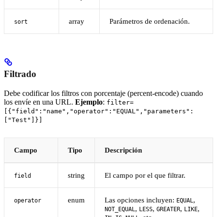
array
Parámetros de ordenación.
sort
Filtrado
Debe codificar los filtros con porcentaje (percent-encode) cuando
los envíe en una URL.
Ejemplo
:
filter=
[{"field":"name","operator":"EQUAL","parameters":
["Test"]}]
Campo
Tipo
Descripción
string
El campo por el que filtrar.
field
enum
Las opciones incluyen:
,
operator
EQUAL
,
,
,
,
NOT_EQUAL
LESS
GREATER
LIKE