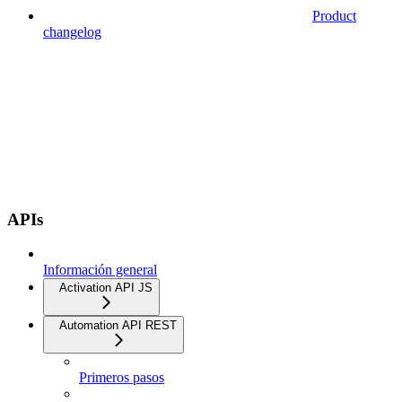
Product
changelog
APIs
Información general
Activation API JS
Automation API REST
Primeros pasos