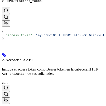
contiene el
:
access_token
{
  "access_token"
: 
"eyJhbGciOiJIUzUxMiIsInR5cCI6IkpXVCJ9
}
2. Acceder a la API
Incluya el access token como Bearer token en la cabecera HTTP
de sus solicitudes.
Authorization
curl