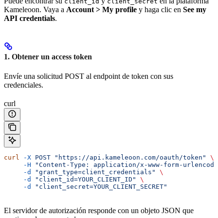
Puede encontrar su
y
en la plataforma
client_id
client_secret
Kameleoon. Vaya a
Account > My profile
y haga clic en
See my
API credentials
.
1. Obtener un access token
Envíe una solicitud POST al endpoint de token con sus
credenciales.
curl
curl
 -X
 POST
 "https://api.kameleoon.com/oauth/token"
 \
     -H
 "Content-Type: application/x-www-form-urlencode
     -d
 "grant_type=client_credentials"
 \
     -d
 "client_id=YOUR_CLIENT_ID"
 \
     -d
 "client_secret=YOUR_CLIENT_SECRET"
El servidor de autorización responde con un objeto JSON que