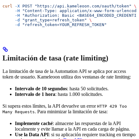
curl
 -X
 POST
 "https://api.kameleoon.com/oauth/token"
 \
     -H
 "Content-Type: application/x-www-form-urlencode
     -H
 "Authorization: Basic <BASE64_ENCODED_CREDENTIA
     -d
 "grant_type=refresh_token"
 \
     -d
 "refresh_token=YOUR_REFRESH_TOKEN"
Limitación de tasa (rate limiting)
La limitación de tasa de la Automation API se aplica por access
token de usuario. Kameleoon utiliza dos ventanas de rate limiting:
Intervalo de 10 segundos
: hasta 50 solicitudes.
Intervalo de 1 hora
: hasta 1.000 solicitudes.
Si supera estos límites, la API devuelve un error
HTTP 429 Too
. Para minimizar la limitación de tasa:
Many Requests
Implemente caché
: almacene las respuestas de la API
localmente y evite llamar a la API en cada carga de página.
Use la Data API
: si su aplicación requiere tracking en tiempo