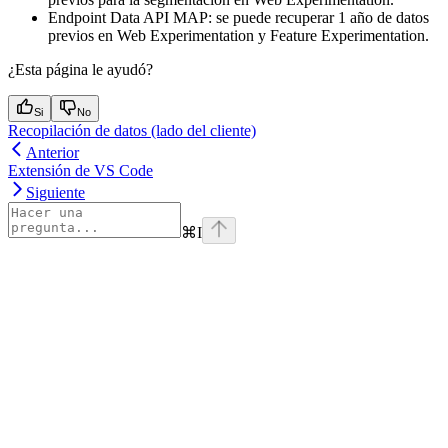
Endpoint Data API MAP: se puede recuperar 1 año de datos
previos en Web Experimentation y Feature Experimentation.
¿Esta página le ayudó?
Si
No
Recopilación de datos (lado del cliente)
Anterior
Extensión de VS Code
Siguiente
⌘
I
Assistant
Responses
are
generated
using
AI
and