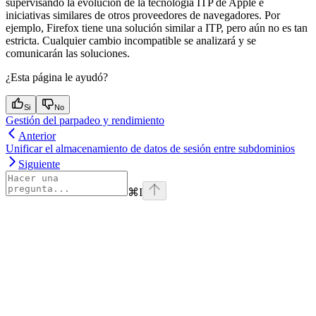
supervisando la evolución de la tecnología ITP de Apple e
iniciativas similares de otros proveedores de navegadores. Por
ejemplo, Firefox tiene una solución similar a ITP, pero aún no es tan
estricta. Cualquier cambio incompatible se analizará y se
comunicarán las soluciones.
¿Esta página le ayudó?
Si
No
Gestión del parpadeo y rendimiento
Anterior
Unificar el almacenamiento de datos de sesión entre subdominios
Siguiente
⌘
I
Assistant
Responses
are
generated
using