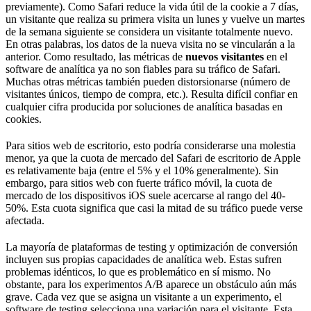
previamente). Como Safari reduce la vida útil de la cookie a 7 días,
un visitante que realiza su primera visita un lunes y vuelve un martes
de la semana siguiente se considera un visitante totalmente nuevo.
En otras palabras, los datos de la nueva visita no se vincularán a la
anterior. Como resultado, las métricas de
nuevos visitantes
en el
software de analítica ya no son fiables para su tráfico de Safari.
Muchas otras métricas también pueden distorsionarse (número de
visitantes únicos, tiempo de compra, etc.). Resulta difícil confiar en
cualquier cifra producida por soluciones de analítica basadas en
cookies.
Para sitios web de escritorio, esto podría considerarse una molestia
menor, ya que la cuota de mercado del Safari de escritorio de Apple
es relativamente baja (entre el 5% y el 10% generalmente). Sin
embargo, para sitios web con fuerte tráfico móvil, la cuota de
mercado de los dispositivos iOS suele acercarse al rango del 40-
50%. Esta cuota significa que casi la mitad de su tráfico puede verse
afectada.
La mayoría de plataformas de testing y optimización de conversión
incluyen sus propias capacidades de analítica web. Estas sufren
problemas idénticos, lo que es problemático en sí mismo. No
obstante, para los experimentos A/B aparece un obstáculo aún más
grave. Cada vez que se asigna un visitante a un experimento, el
software de testing selecciona una variación para el visitante. Esta