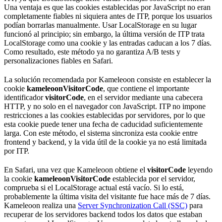
Una ventaja es que las cookies establecidas por JavaScript no eran
completamente fiables ni siquiera antes de ITP, porque los usuarios
podían borrarlas manualmente. Usar LocalStorage en su lugar
funcionó al principio; sin embargo, la última versión de ITP trata
LocalStorage como una cookie y las entradas caducan a los 7 días.
Como resultado, este método ya no garantiza A/B tests y
personalizaciones fiables en Safari.
La solución recomendada por Kameleoon consiste en establecer la
cookie
kameleoonVisitorCode
, que contiene el importante
identificador
visitorCode
, en el servidor mediante una cabecera
HTTP, y no solo en el navegador con JavaScript. ITP no impone
restricciones a las cookies establecidas por servidores, por lo que
esta cookie puede tener una fecha de caducidad suficientemente
larga. Con este método, el sistema sincroniza esta cookie entre
frontend y backend, y la vida útil de la cookie ya no está limitada
por ITP.
En Safari, una vez que Kameleoon obtiene el
visitorCode
leyendo
la cookie
kameleoonVisitorCode
establecida por el servidor,
comprueba si el LocalStorage actual está vacío. Si lo está,
probablemente la última visita del visitante fue hace más de 7 días.
Kameleoon realiza una
Server Synchronization Call (SSC)
para
recuperar de los servidores backend todos los datos que estaban