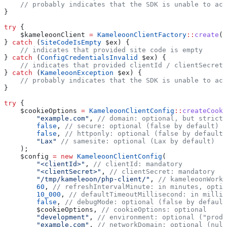
    // probably indicates that the SDK is unable to acc
}
try
 {
    $kameleoonClient
 =
 KameleoonClientFactory
::
create
(
$
} 
catch
 (
SiteCodeIsEmpty
 $ex
) {
    // indicates that provided site code is empty
} 
catch
 (
ConfigCredentialsInvalid
 $ex
) {
    // indicates that provided clientId / clientSecret 
} 
catch
 (
KameleoonException
 $ex
) {
    // probably indicates that the SDK is unable to acc
}
try
 {
    $cookieOptions
 =
 KameleoonClientConfig
::
createCooki
        "example.com"
, 
// domain: optional, but strictl
        false
, 
// secure: optional (false by default)
        false
, 
// httponly: optional (false by default)
        "Lax"
 // samesite: optional (Lax by default)
    );
    $config
 =
 new
 KameleoonClientConfig
(
        "<clientId>"
, 
// clientId: mandatory
        "<clientSecret>"
, 
// clientSecret: mandatory
        "/tmp/kameleoon/php-client/"
, 
// kameleoonWorkD
        60
, 
// refreshIntervalMinute: in minutes, optio
        10_000
, 
// defaultTimeoutMillisecond: in millis
        false
, 
// debugMode: optional (false by default
        $cookieOptions
, 
// cookieOptions: optional
        "development"
, 
// environment: optional ("produ
        "example.com"
, 
// networkDomain: optional (null