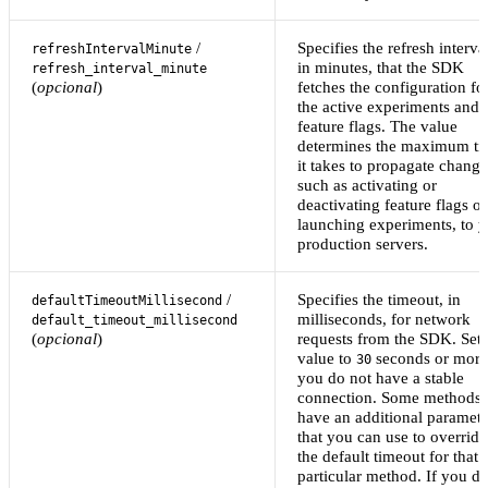
/
Specifies the refresh interva
refreshIntervalMinute
in minutes, that the SDK
refresh_interval_minute
(
opcional
)
fetches the configuration fo
the active experiments and
feature flags. The value
determines the maximum ti
it takes to propagate change
such as activating or
deactivating feature flags or
launching experiments, to 
production servers.
/
Specifies the timeout, in
defaultTimeoutMillisecond
milliseconds, for network
default_timeout_millisecond
(
opcional
)
requests from the SDK. Set 
value to
seconds or more 
30
you do not have a stable
connection. Some methods
have an additional paramete
that you can use to override
the default timeout for that
particular method. If you d