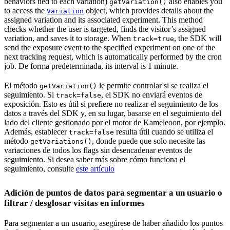
behaviors tied to each variation)
also enables you
getVariation()
to access the
object, which provides details about the
Variation
assigned variation and its associated experiment. This method
checks whether the user is targeted, finds the visitor’s assigned
variation, and saves it to storage. When
, the SDK will
track=true
send the exposure event to the specified experiment on one of the
next tracking request, which is automatically performed by the cron
job. De forma predeterminada, its interval is 1 minute.
El método
le permite controlar si se realiza el
getVariation()
seguimiento. Si
, el SDK no enviará eventos de
track=false
exposición. Esto es útil si prefiere no realizar el seguimiento de los
datos a través del SDK y, en su lugar, basarse en el seguimiento del
lado del cliente gestionado por el motor de Kameleoon, por ejemplo.
Además, establecer
resulta útil cuando se utiliza el
track=false
método
, donde puede que solo necesite las
getVariations()
variaciones de todos los flags sin desencadenar eventos de
seguimiento. Si desea saber más sobre cómo funciona el
seguimiento, consulte
este artículo
Adición de puntos de datos para segmentar a un usuario o
filtrar / desglosar visitas en informes
Para segmentar a un usuario, asegúrese de haber añadido los puntos