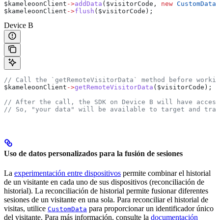
$kameleoonClient
->
addData
(
$visitorCode
, 
new
 CustomData
(
$kameleoonClient
->
flush
(
$visitorCode
);
Device B
// Call the `getRemoteVisitorData` method before workin
$kameleoonClient
->
getRemoteVisitorData
(
$visitorCode
);
// After the call, the SDK on Device B will have acces
// So, "your data" will be available to target and trac
Uso de datos personalizados para la fusión de sesiones
La
experimentación entre dispositivos
permite combinar el historial
de un visitante en cada uno de sus dispositivos (reconciliación de
historial). La reconciliación de historial permite fusionar diferentes
sesiones de un visitante en una sola. Para reconciliar el historial de
visitas, utilice
para proporcionar un identificador único
CustomData
del visitante. Para más información, consulte la
documentación