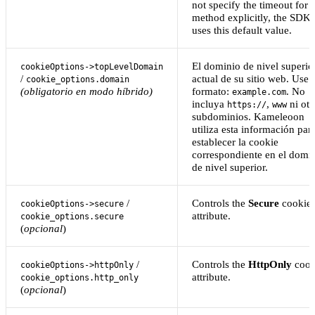
not specify the timeout for 
method explicitly, the SDK
uses this default value.
El dominio de nivel superio
cookieOptions->topLevelDomain
/
actual de su sitio web. Use e
cookie_options.domain
(obligatorio en modo híbrido)
formato:
. No
example.com
incluya
,
ni otr
https://
www
subdominios. Kameleoon
utiliza esta información par
establecer la cookie
correspondiente en el domi
de nivel superior.
/
Controls the
Secure
cookie
cookieOptions->secure
attribute.
cookie_options.secure
(
opcional
)
/
Controls the
HttpOnly
cook
cookieOptions->httpOnly
attribute.
cookie_options.http_only
(
opcional
)