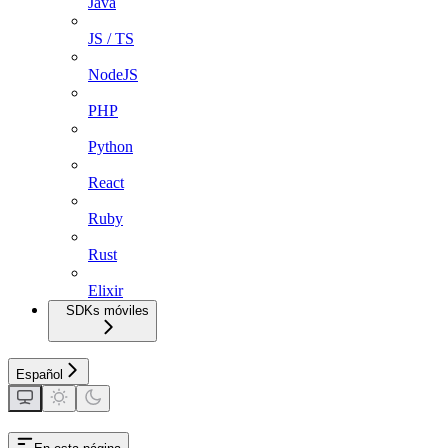
Java
JS / TS
NodeJS
PHP
Python
React
Ruby
Rust
Elixir
SDKs móviles
Español