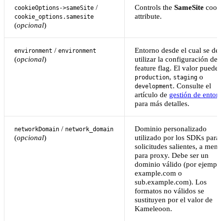
/
Controls the
SameSite
cook
cookieOptions->sameSite
attribute.
cookie_options.samesite
(
opcional
)
/
Entorno desde el cual se de
environment
environment
(
opcional
)
utilizar la configuración del
feature flag. El valor puede 
,
o
production
staging
. Consulte el
development
artículo de
gestión de entor
para más detalles.
/
Dominio personalizado
networkDomain
network_domain
(
opcional
)
utilizado por los SDKs para 
solicitudes salientes, a men
para proxy. Debe ser un
dominio válido (por ejempl
example.com o
sub.example.com). Los
formatos no válidos se
sustituyen por el valor de
Kameleoon.