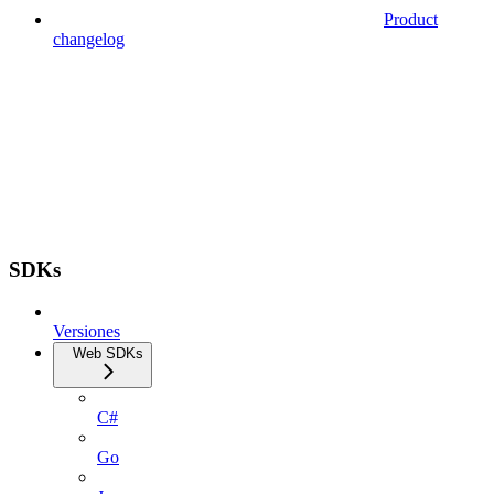
Product
changelog
SDKs
Versiones
Web SDKs
C#
Go