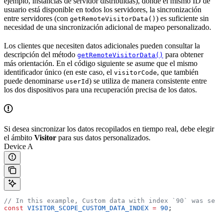
ejemplo, instancias de servidor distribuidas), donde el mismo ID de
usuario está disponible en todos los servidores, la sincronización
entre servidores (con
) es suficiente sin
getRemoteVisitorData()
necesidad de una sincronización adicional de mapeo personalizado.
Los clientes que necesiten datos adicionales pueden consultar la
descripción del método
para obtener
getRemoteVisitorData()
más orientación. En el código siguiente se asume que el mismo
identificador único (en este caso, el
, que también
visitorCode
puede denominarse
) se utiliza de manera consistente entre
userId
los dos dispositivos para una recuperación precisa de los datos.
Si desea sincronizar los datos recopilados en tiempo real, debe elegir
el ámbito
Visitor
para sus datos personalizados.
Device A
// In this example, Custom data with index `90` was set
const
 VISITOR_SCOPE_CUSTOM_DATA_INDEX
 =
 90
;