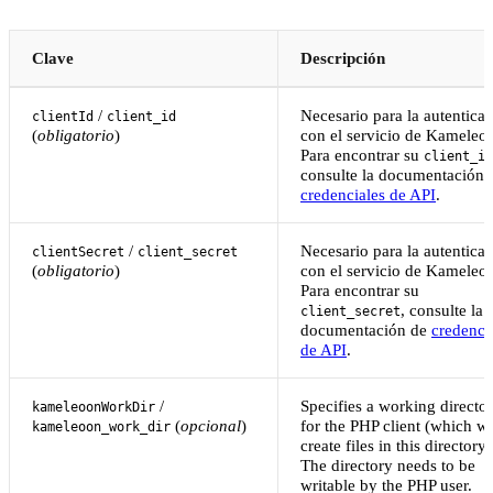
Clave
Descripción
/
Necesario para la autentica
clientId
client_id
(
obligatorio
)
con el servicio de Kameleo
Para encontrar su
client_id
consulte la documentación 
credenciales de API
.
/
Necesario para la autentica
clientSecret
client_secret
(
obligatorio
)
con el servicio de Kameleo
Para encontrar su
, consulte la
client_secret
documentación de
credenci
de API
.
/
Specifies a working directo
kameleoonWorkDir
(
opcional
)
for the PHP client (which wi
kameleoon_work_dir
create files in this directory)
The directory needs to be
writable by the PHP user.