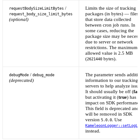
/
Limits the size of tracking
requestBodySizeLimitBytes
packages (in bytes) — files
request_body_size_limit_bytes
(optional)
that store data collected
between cron job runs. In
some cases, reducing the
package size may be necess
due to server or network
restrictions. The maximum
allowed value is 2.5 MB
(
bytes).
2621440
/
The parameter sends additi
debugMode
debug_mode
(deprecated)
information to our tracking
servers to help analyze issu
It should usually be off (
fal
but activating it (
true
) has 
impact on SDK performanc
This field is deprecated and
will be removed in SDK
version
. Use
5.0.0
KameleoonLogger::setLogLe
instead.