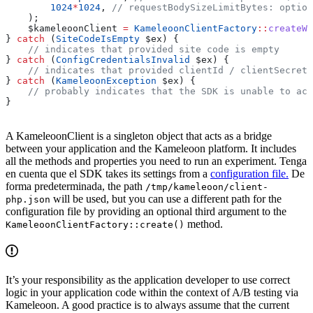
        1024
*
1024
, 
// requestBodySizeLimitBytes: option
    );
    $kameleoonClient
 =
 KameleoonClientFactory
::
createWi
} 
catch
 (
SiteCodeIsEmpty
 $ex
) {
    // indicates that provided site code is empty
} 
catch
 (
ConfigCredentialsInvalid
 $ex
) {
    // indicates that provided clientId / clientSecret 
} 
catch
 (
KameleoonException
 $ex
) {
    // probably indicates that the SDK is unable to acc
}
A KameleoonClient is a singleton object that acts as a bridge
between your application and the Kameleoon platform. It includes
all the methods and properties you need to run an experiment. Tenga
en cuenta que el SDK takes its settings from a
configuration file.
De
forma predeterminada, the path
/tmp/kameleoon/client-
will be used, but you can use a different path for the
php.json
configuration file by providing an optional third argument to the
method.
KameleoonClientFactory::create()
It’s your responsibility as the application developer to use correct
logic in your application code within the context of A/B testing via
Kameleoon. A good practice is to always assume that the current