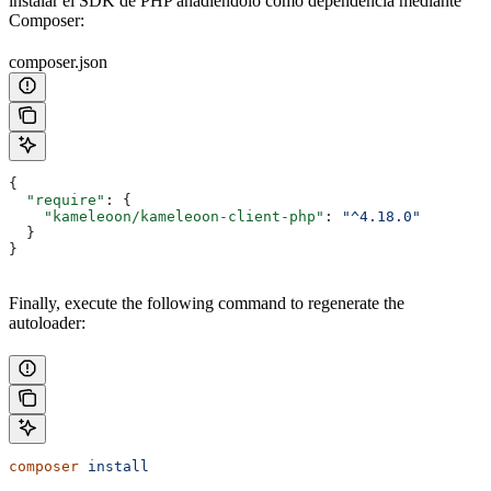
instalar el SDK de PHP añadiéndolo como dependencia mediante
Composer:
composer.json
{
  "require"
: {
    "kameleoon/kameleoon-client-php"
: 
"^4.18.0"
  }
}
Finally, execute the following command to regenerate the
autoloader:
composer
 install