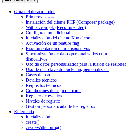
En esta página
Guía del desarrollador
Primeros pasos
Instalación del cliente PHP (Composer package)
With a cron job (Recommended)
Configuración adicional
Inicialización del cliente Kameleoon
Activación de un feature flag
Experimentación entre dispositivos
Sincronización de datos personalizados entre
dispositivos
Uso de datos personalizados para la fusión de sesiones
Uso de una clave de bucketing personalizada
Casos de uso
Detalles técnicos
Requisitos técnicos
Condiciones de segmentación
Registro de eventos
Niveles de registro
Gestión personalizada de los registros
Referencia
Inicialización
create()
createWithConfig()