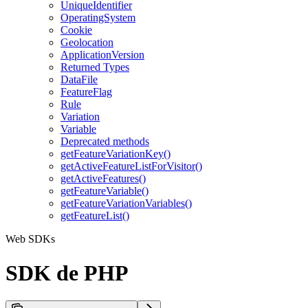
UniqueIdentifier
OperatingSystem
Cookie
Geolocation
ApplicationVersion
Returned Types
DataFile
FeatureFlag
Rule
Variation
Variable
Deprecated methods
getFeatureVariationKey()
getActiveFeatureListForVisitor()
getActiveFeatures()
getFeatureVariable()
getFeatureVariationVariables()
getFeatureList()
Web SDKs
SDK de PHP