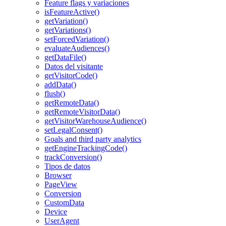
Feature flags y variaciones
isFeatureActive()
getVariation()
getVariations()
setForcedVariation()
evaluateAudiences()
getDataFile()
Datos del visitante
getVisitorCode()
addData()
flush()
getRemoteData()
getRemoteVisitorData()
getVisitorWarehouseAudience()
setLegalConsent()
Goals and third party analytics
getEngineTrackingCode()
trackConversion()
Tipos de datos
Browser
PageView
Conversion
CustomData
Device
UserAgent