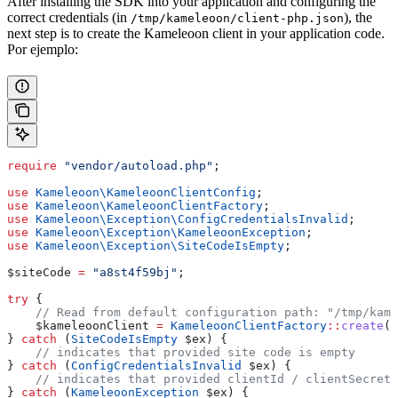
After installing the SDK into your application and configuring the
correct credentials (in
), the
/tmp/kameleoon/client-php.json
next step is to create the Kameleoon client in your application code.
Por ejemplo:
require
 "vendor/autoload.php"
;
use
 Kameleoon\
KameleoonClientConfig
;
use
 Kameleoon\
KameleoonClientFactory
;
use
 Kameleoon\Exception\
ConfigCredentialsInvalid
;
use
 Kameleoon\Exception\
KameleoonException
;
use
 Kameleoon\Exception\
SiteCodeIsEmpty
;
$siteCode
 =
 "a8st4f59bj"
;
try
 {
    // Read from default configuration path: "/tmp/kame
    $kameleoonClient
 =
 KameleoonClientFactory
::
create
(
$
} 
catch
 (
SiteCodeIsEmpty
 $ex
) {
    // indicates that provided site code is empty
} 
catch
 (
ConfigCredentialsInvalid
 $ex
) {
    // indicates that provided clientId / clientSecret 
} 
catch
 (
KameleoonException
 $ex
) {