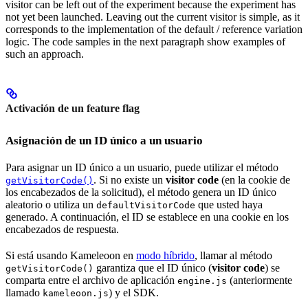
visitor can be left out of the experiment because the experiment has
not yet been launched. Leaving out the current visitor is simple, as it
corresponds to the implementation of the default / reference variation
logic. The code samples in the next paragraph show examples of
such an approach.
Activación de un feature flag
Asignación de un ID único a un usuario
Para asignar un ID único a un usuario, puede utilizar el método
. Si no existe un
visitor code
(en la cookie de
getVisitorCode()
los encabezados de la solicitud), el método genera un ID único
aleatorio o utiliza un
que usted haya
defaultVisitorCode
generado. A continuación, el ID se establece en una cookie en los
encabezados de respuesta.
Si está usando Kameleoon en
modo híbrido
, llamar al método
garantiza que el ID único (
visitor code
) se
getVisitorCode()
comparta entre el archivo de aplicación
(anteriormente
engine.js
llamado
) y el SDK.
kameleoon.js