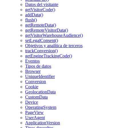
Datos del visitante
getVisitorCode()
addData()
flush()
getRemoteData()
getRemoteVisitorData()
getVisitorWarehouseAudience()
setLegalConsent()
Objetivos y analítica de terceros
trackConversion()
getEngineTrackingCode()
Eventos
Tipos de datos
Browser
UniqueIdentifier
Conversion
Cookie
GeolocationData
CustomData
Device
OperatingSystem
PageView
UserAgent
ApplicationVersion
Tipos devueltos