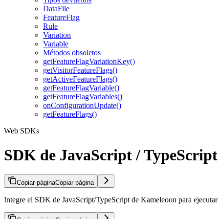
DataFile
FeatureFlag
Rule
Variation
Variable
Métodos obsoletos
getFeatureFlagVariationKey()
getVisitorFeatureFlags()
getActiveFeatureFlags()
getFeatureFlagVariable()
getFeatureFlagVariables()
onConfigurationUpdate()
getFeatureFlags()
Web SDKs
SDK de JavaScript / TypeScript
Copiar página
Copiar página
Integre el SDK de JavaScript/TypeScript de Kameleoon para ejecutar ex