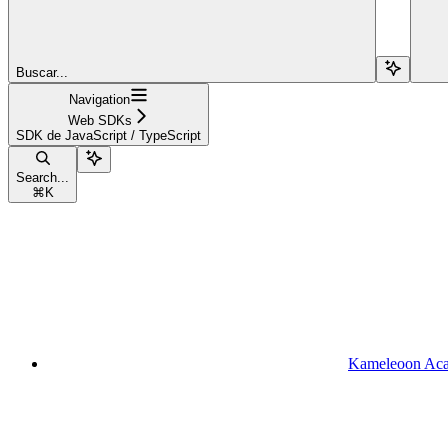
Buscar...
Navigation
Web SDKs
SDK de JavaScript / TypeScript
Search...
⌘
K
Kameleoon Ac