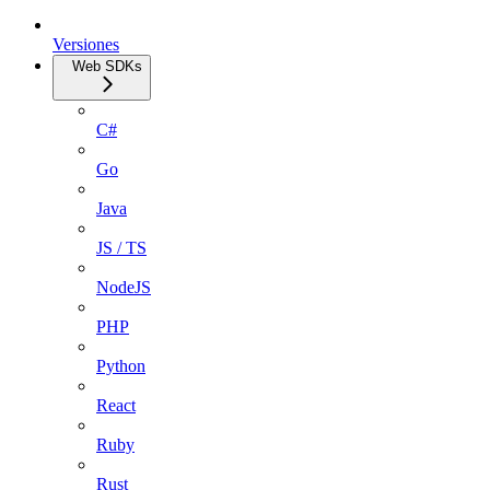
Versiones
Web SDKs
C#
Go
Java
JS / TS
NodeJS
PHP
Python
React
Ruby
Rust