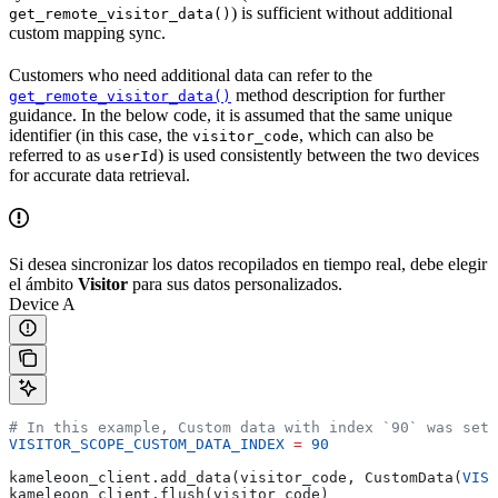
) is sufficient without additional
get_remote_visitor_data()
custom mapping sync.
Customers who need additional data can refer to the
method description for further
get_remote_visitor_data()
guidance. In the below code, it is assumed that the same unique
identifier (in this case, the
, which can also be
visitor_code
referred to as
) is used consistently between the two devices
userId
for accurate data retrieval.
Si desea sincronizar los datos recopilados en tiempo real, debe elegir
el ámbito
Visitor
para sus datos personalizados.
Device A
# In this example, Custom data with index `90` was set 
VISITOR_SCOPE_CUSTOM_DATA_INDEX
 =
 90
kameleoon_client.add_data(visitor_code, CustomData(
VISI
kameleoon_client.flush(visitor_code)