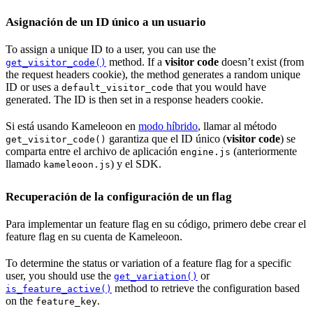
Asignación de un ID único a un usuario
To assign a unique ID to a user, you can use the
method. If a
visitor code
doesn’t exist (from
get_visitor_code()
the request headers cookie), the method generates a random unique
ID or uses a
that you would have
default_visitor_code
generated. The ID is then set in a response headers cookie.
Si está usando Kameleoon en
modo híbrido
, llamar al método
garantiza que el ID único (
visitor code
) se
get_visitor_code()
comparta entre el archivo de aplicación
(anteriormente
engine.js
llamado
) y el SDK.
kameleoon.js
Recuperación de la configuración de un flag
Para implementar un feature flag en su código, primero debe crear el
feature flag en su cuenta de Kameleoon.
To determine the status or variation of a feature flag for a specific
user, you should use the
or
get_variation()
method to retrieve the configuration based
is_feature_active()
on the
.
feature_key