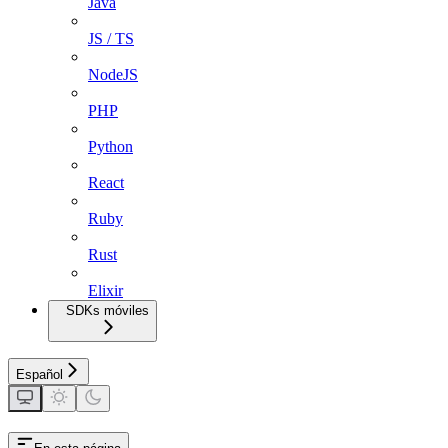
Java
JS / TS
NodeJS
PHP
Python
React
Ruby
Rust
Elixir
SDKs móviles
Español