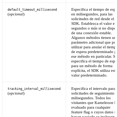
Especifica el tiempo de espe
default_timeout_millisecond
(
opcional
)
en milisegundos, para las
solicitudes de red desde el
SDK. Establezca el valor en
segundos o más si no dispo
de una conexión estable.
Algunos métodos tienen un
parámetro adicional que pu
utilizar para anular el tiemp
de espera predeterminado p
ese método en particular. Si
especifica el tiempo de espe
para un método de forma
explícita, el SDK utiliza est
valor predeterminado.
Especifica el intervalo para 
tracking_interval_millisecond
(
opcional
)
solicitudes de seguimiento 
milisegundos. Todos los
visitantes que Kameleoon h
evaluado para cualquier
feature flag o cuyos datos s
hayan vaciado se incluyen 