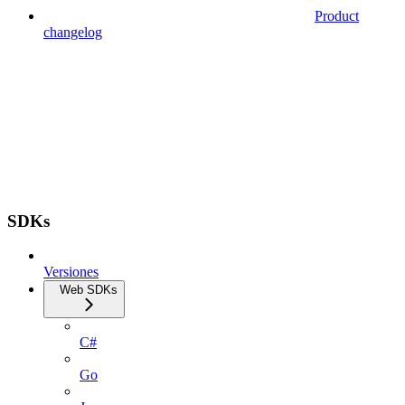
Product
changelog
SDKs
Versiones
Web SDKs
C#
Go