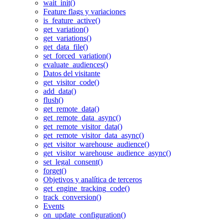
wait_init()
Feature flags y variaciones
is_feature_active()
get_variation()
get_variations()
get_data_file()
set_forced_variation()
evaluate_audiences()
Datos del visitante
get_visitor_code()
add_data()
flush()
get_remote_data()
get_remote_data_async()
get_remote_visitor_data()
get_remote_visitor_data_async()
get_visitor_warehouse_audience()
get_visitor_warehouse_audience_async()
set_legal_consent()
forget()
Objetivos y analítica de terceros
get_engine_tracking_code()
track_conversion()
Events
on_update_configuration()