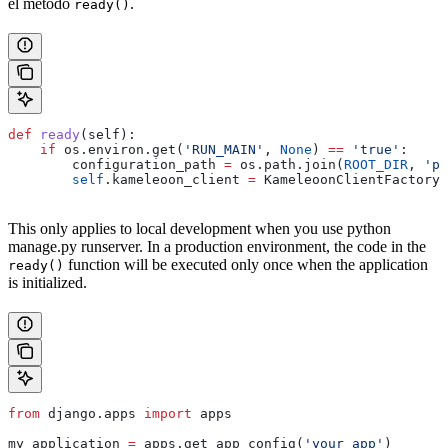
el método
.
ready()
def
 ready
(
self
):
    if
 os.environ.get(
'RUN_MAIN'
, 
None
) 
==
 'true'
:
        configuration_path 
=
 os.path.join(
ROOT_DIR
, 
'pa
        self
.kameleoon_client 
=
 KameleoonClientFactory.
This only applies to local development when you use python
manage.py runserver. In a production environment, the code in the
function will be executed only once when the application
ready()
is initialized.
from
 django.apps 
import
 apps
my_application 
=
 apps.get_app_config(
'your_app'
)