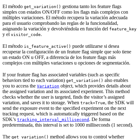
El método
gestiona tanto los feature flags
get_variation()
simples con estados ON/OFF como los flags más complejos con
múltiples variaciones. El método recupera la variación adecuada
para el usuario comprobando las reglas de la funcionalidad,
asignando la variación y devolviéndola en función del
feature_key
y el
.
visitor_code
El método
puede utilizarse si desea
is_feature_active()
recuperar la configuración de un feature flag simple que solo tiene
un estado ON u OFF, a diferencia de los feature flags más
complejos con múltiples variaciones u opciones de segmentación.
If your feature flag has associated variables (such as specific
behaviors tied to each variation)
also enables
get_variation()
you to access the
object, which provides details about
Variation
the assigned variation and its associated experiment. This method
checks whether the user is targeted, finds the visitor’s assigned
variation, and saves it to storage. When
, the SDK will
track=True
send the exposure event to the specified experiment on the next
tracking request, which is automatically triggered based on the
SDK’s
. De forma
tracking_interval_millisecond
predeterminada, this interval is set to 1000 milliseconds (1 second).
The
method allows you to control whether
get_variation()