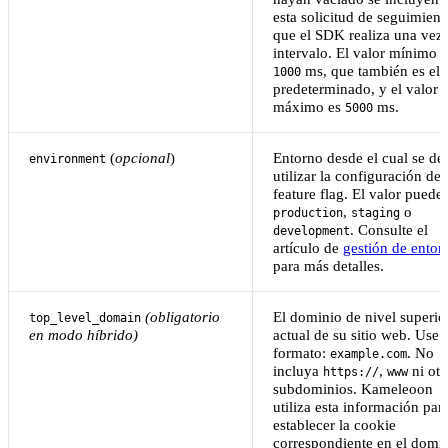
esta solicitud de seguimient
que el SDK realiza una vez
intervalo. El valor mínimo e
ms, que también es el
1000
predeterminado, y el valor
máximo es
ms.
5000
(
opcional
)
Entorno desde el cual se de
environment
utilizar la configuración del
feature flag. El valor puede 
,
o
production
staging
. Consulte el
development
artículo de
gestión de entor
para más detalles.
(obligatorio
El dominio de nivel superio
top_level_domain
en modo híbrido)
actual de su sitio web. Use e
formato:
. No
example.com
incluya
,
ni otr
https://
www
subdominios. Kameleoon
utiliza esta información par
establecer la cookie
correspondiente en el domi