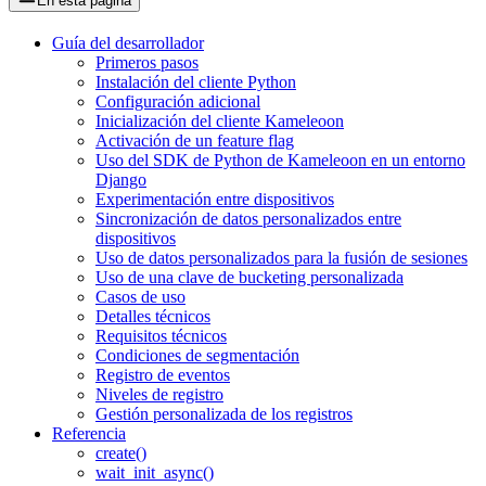
En esta página
Guía del desarrollador
Primeros pasos
Instalación del cliente Python
Configuración adicional
Inicialización del cliente Kameleoon
Activación de un feature flag
Uso del SDK de Python de Kameleoon en un entorno
Django
Experimentación entre dispositivos
Sincronización de datos personalizados entre
dispositivos
Uso de datos personalizados para la fusión de sesiones
Uso de una clave de bucketing personalizada
Casos de uso
Detalles técnicos
Requisitos técnicos
Condiciones de segmentación
Registro de eventos
Niveles de registro
Gestión personalizada de los registros
Referencia
create()
wait_init_async()