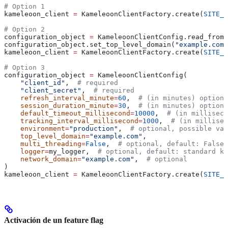
# Option 1
kameleoon_client 
=
 KameleoonClientFactory.create(
SITE_C
# Option 2
configuration_object 
=
 KameleoonClientConfig.read_from_
configuration_object.set_top_level_domain(
"example.com"
kameleoon_client 
=
 KameleoonClientFactory.create(
SITE_C
# Option 3
configuration_object 
=
 KameleoonClientConfig(
    "client_id"
,  
# required
    "client_secret"
,  
# required
    refresh_interval_minute
=
60
,  
# (in minutes) optiona
    session_duration_minute
=
30
,  
# (in minutes) optiona
    default_timeout_millisecond
=
10000
,  
# (in milliseco
    tracking_interval_millisecond
=
1000
,  
# (in millisec
    environment
=
"production"
,  
# optional, possible val
    top_level_domain
=
"example.com"
,
    multi_threading
=
False
,  
# optional, default: False
    logger
=
my_logger,  
# optional, default: standard ka
    network_domain
=
"example.com"
,  
# optional
)
kameleoon_client 
=
 KameleoonClientFactory.create(
SITE_C
Activación de un feature flag