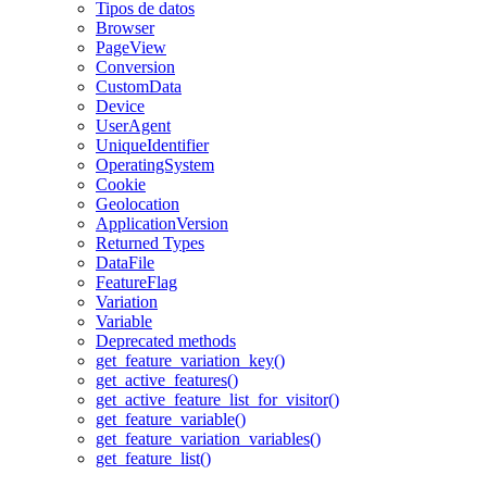
Tipos de datos
Browser
PageView
Conversion
CustomData
Device
UserAgent
UniqueIdentifier
OperatingSystem
Cookie
Geolocation
ApplicationVersion
Returned Types
DataFile
FeatureFlag
Variation
Variable
Deprecated methods
get_feature_variation_key()
get_active_features()
get_active_feature_list_for_visitor()
get_feature_variable()
get_feature_variation_variables()
get_feature_list()