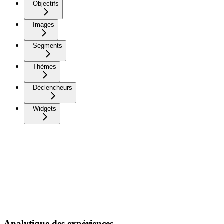
Objectifs
Images
Segments
Thèmes
Déclencheurs
Widgets
Analytique des expériences