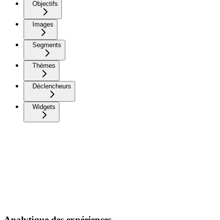
Objectifs
Images
Segments
Thèmes
Déclencheurs
Widgets
Analytique des expériences