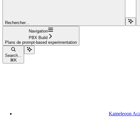
Rechercher...
Navigation
PBX Build
Plans de prompt-based experimentation
Search...
⌘
K
Kameleoon Ac