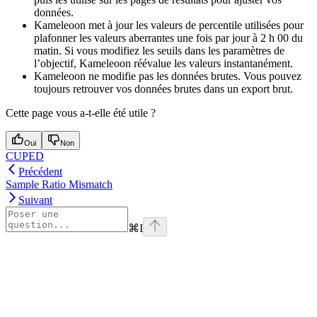
données.
Kameleoon met à jour les valeurs de percentile utilisées pour
plafonner les valeurs aberrantes une fois par jour à 2 h 00 du
matin. Si vous modifiez les seuils dans les paramètres de
l’objectif, Kameleoon réévalue les valeurs instantanément.
Kameleoon ne modifie pas les données brutes. Vous pouvez
toujours retrouver vos données brutes dans un export brut.
Cette page vous a-t-elle été utile ?
Oui
Non
CUPED
Précédent
Sample Ratio Mismatch
Suivant
⌘
I
Assistant
Responses