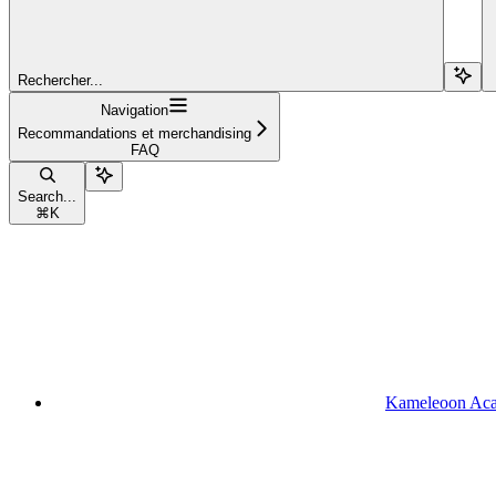
Rechercher...
Navigation
Recommandations et merchandising
FAQ
Search...
⌘
K
Kameleoon Ac