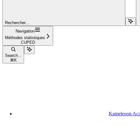
Rechercher...
Navigation
Méthodes statistiques
CUPED
Search...
⌘
K
Kameleoon Ac