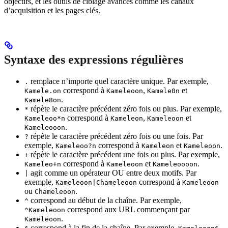
objectifs, et les outils de ciblage avancés comme les canaux
d’acquisition et les pages clés.
Syntaxe des expressions régulières
remplace n’importe quel caractère unique. Par exemple,
.
correspond à
,
et
Kamele.on
Kameleoon
Kamele0n
.
Kamele8on
répète le caractère précédent zéro fois ou plus. Par exemple,
*
correspond à
,
et
Kameleoo*n
Kameleon
Kameleoon
.
Kameleooon
répète le caractère précédent zéro fois ou une fois. Par
?
exemple,
correspond à
et
.
Kameleoo?n
Kameleon
Kameleoon
répète le caractère précédent une fois ou plus. Par exemple,
+
correspond à
et
.
Kameleo+n
Kameleoon
Kameleoooon
agit comme un opérateur OU entre deux motifs. Par
|
exemple,
correspond à
Kameleoon|Chameleoon
Kameleoon
ou
.
Chameleoon
correspond au début de la chaîne. Par exemple,
^
correspond aux URL commençant par
^Kameleoon
.
Kameleoon
correspond à la fin de la chaîne. Par exemple,