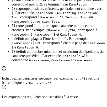
$
Kameleoon$
correspond aux URL se terminant par
.
Kameleoon
regroupe plusieurs éléments, généralement combiné avec
()
. Par exemple,
|
Kameleoon (AB Testing|Conversion)
correspond à
ou
Tool
Kameleoon AB Testing Tool
.
Kameleoon Conversion Tool
correspond à n’importe quel caractère unique entre
[]
crochets. Par exemple,
correspond à
/Kameleoon/[234]
,
et
.
Kameleoon 2
Kameleoon 3
Kameleoon 4
définit une plage à l’intérieur de
. Par exemple,
-
[]
correspond à chaque page de
/kameleoon/[2-9]
Kameleoon
à
.
2
Kameleoon 9
définit un nombre minimum et maximum de répétitions du
{}
caractère précédent. Par exemple,
Kameleo{2,4}n
correspond à
,
et
.
Kameleoon
Kameleooon
Kameleoooon
Échappez les caractères spéciaux (par exemple,
,
,
) avec une
,
.
*
barre oblique inverse :
,
,
.
\,
\.
\*
Les expressions régulières sont sensibles à la casse.