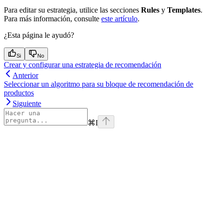
Para editar su estrategia, utilice las secciones
Rules
y
Templates
.
Para más información, consulte
este artículo
.
¿Esta página le ayudó?
Si
No
Crear y configurar una estrategia de recomendación
Anterior
Seleccionar un algoritmo para su bloque de recomendación de
productos
Siguiente
⌘
I
Assistant
Responses
are
generated
using
AI