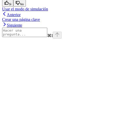
Si
No
Usar el modo de simulación
Anterior
Crear una página clave
Siguiente
⌘
I
Assistant
Responses
are
generated
using
AI
and
may
contain
mistakes.