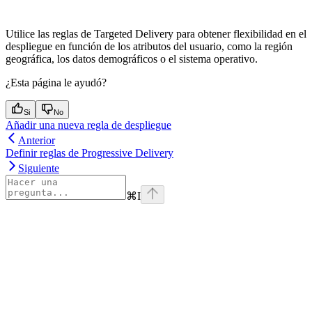
Utilice las reglas de Targeted Delivery para obtener flexibilidad en el
despliegue en función de los atributos del usuario, como la región
geográfica, los datos demográficos o el sistema operativo.
¿Esta página le ayudó?
Si
No
Añadir una nueva regla de despliegue
Anterior
Definir reglas de Progressive Delivery
Siguiente
⌘
I
Assistant
Responses
are
generated