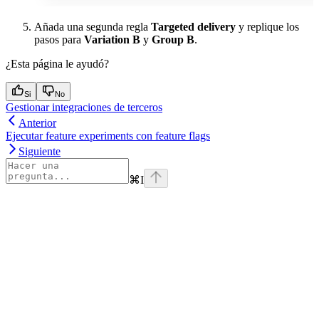
Añada una segunda regla
Targeted delivery
y replique los
pasos para
Variation B
y
Group B
.
¿Esta página le ayudó?
Si
No
Gestionar integraciones de terceros
Anterior
Ejecutar feature experiments con feature flags
Siguiente
⌘
I
Assistant
Responses
are
generated
using
AI