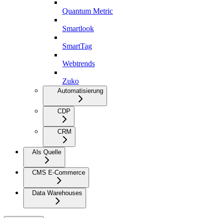
Quantum Metric
Smartlook
SmartTag
Webtrends
Zuko
Automatisierung
CDP
CRM
Als Quelle
CMS E-Commerce
Data Warehouses