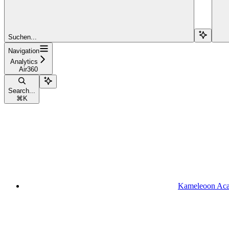
Suchen...
Navigation
Analytics
Air360
Search...
⌘
K
Kameleoon Ac