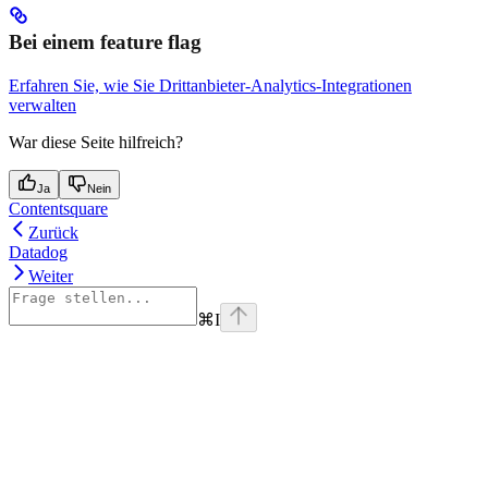
Bei einem feature flag
Erfahren Sie, wie Sie Drittanbieter-Analytics-Integrationen
verwalten
War diese Seite hilfreich?
Ja
Nein
Contentsquare
Zurück
Datadog
Weiter
⌘
I
Assistant
Responses
are
generated