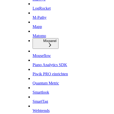
LogRocket
M-Pathy
Mapp
Matomo
Mixpanel
Mouseflow
Piano Analytics SDK
Piwik PRO einrichten
Quantum Metric
Smartlook
SmartTag
Webtrends