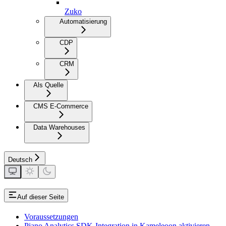
Zuko
Automatisierung
CDP
CRM
Als Quelle
CMS E-Commerce
Data Warehouses
Deutsch
Auf dieser Seite
Voraussetzungen
Piano Analytics SDK-Integration in Kameleoon aktivieren