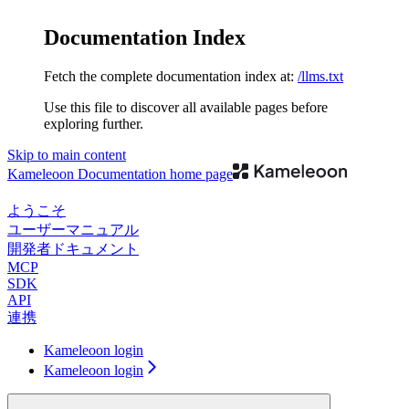
Documentation Index
Fetch the complete documentation index at:
/llms.txt
Use this file to discover all available pages before
exploring further.
Skip to main content
Kameleoon Documentation
home page
ようこそ
ユーザーマニュアル
開発者ドキュメント
MCP
SDK
API
連携
Kameleoon login
Kameleoon login