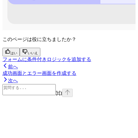
このページは役に立ちましたか？
はい
いいえ
フォームに条件付きロジックを追加する
前へ
成功画面とエラー画面を作成する
次へ
⌘
I
Assistant
Responses
are