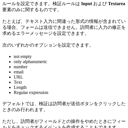
ルールを設定できます。検証ルールは
Input
および
Textarea
要素のみに関するものです。
たとえば、テキスト入力に間違った形式の情報が含まれてい
る場合、フォームは送信できません。訪問者に入力の修正を
求めるエラーメッセージを設定できます。
次のいずれかのオプションを設定できます。
not empty
only alphanumeric
number
email
URL
Text
Length
Regular expression
デフォルトでは、検証は訪問者が送信ボタンをクリックした
ときのみ行われます。
ただし、訪問者がフィールドとの操作をやめたときにフィー
ルドをチェックするイベントを作成することもできます。