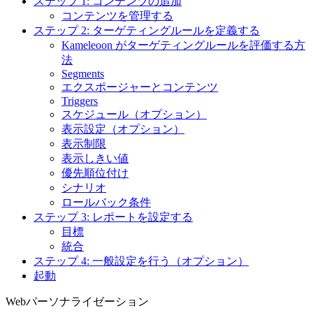
ステップ 1: コンテンツの追加
コンテンツを管理する
ステップ 2: ターゲティングルールを定義する
Kameleoon がターゲティングルールを評価する方
法
Segments
エクスポージャーとコンテンツ
Triggers
スケジュール（オプション）
表示設定（オプション）
表示制限
表示しきい値
優先順位付け
シナリオ
ロールバック条件
ステップ 3: レポートを設定する
目標
統合
ステップ 4: 一般設定を行う（オプション）
起動
Webパーソナライゼーション