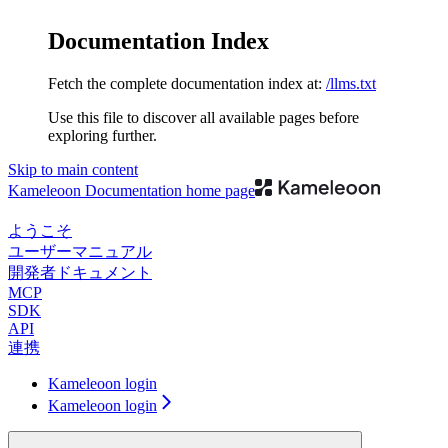
Documentation Index
Fetch the complete documentation index at:
/llms.txt
Use this file to discover all available pages before
exploring further.
Skip to main content
Kameleoon Documentation
home page
ようこそ
ユーザーマニュアル
開発者ドキュメント
MCP
SDK
API
連携
Kameleoon login
Kameleoon login