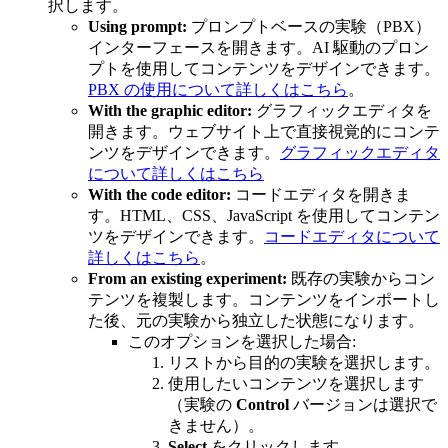
択します。
Using prompt:
プロンプトベースの実験（PBX）
インターフェースを開きます。AI 駆動のプロン
プトを使用してコンテンツをデザインできます。
PBX の使用について詳しくはこちら
。
With the graphic editor:
グラフィックエディタを
開きます。ウェブサイト上で直接視覚的にコンテ
ンツをデザインできます。
グラフィックエディタ
について詳しくはこちら
With the code editor:
コードエディタを開きま
す。HTML、CSS、JavaScript を使用してコンテン
ツをデザインできます。
コードエディタについて
詳しくはこちら
。
From an existing experiment:
既存の実験からコン
テンツを複製します。コンテンツをインポートし
た後、元の実験から独立した状態になります。
このオプションを選択した場合:
リストから目的の実験を選択します。
使用したいコンテンツを選択します
（実験の
Control
バージョンは選択で
きません）。
Select
をクリックします。