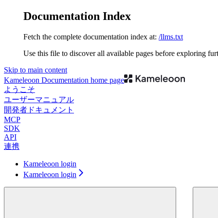
Documentation Index
Fetch the complete documentation index at:
/llms.txt
Use this file to discover all available pages before exploring fur
Skip to main content
Kameleoon Documentation
home page
ようこそ
ユーザーマニュアル
開発者ドキュメント
MCP
SDK
API
連携
Kameleoon login
Kameleoon login