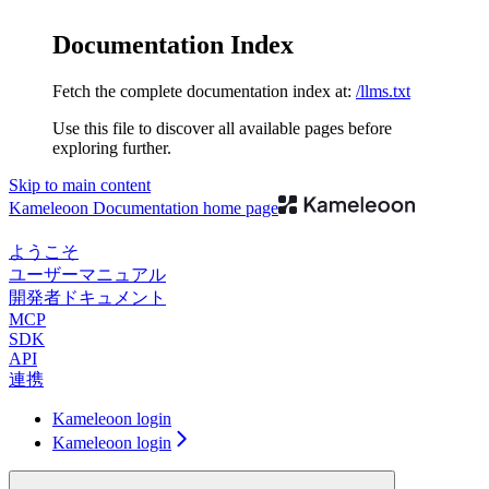
Documentation Index
Fetch the complete documentation index at:
/llms.txt
Use this file to discover all available pages before
exploring further.
Skip to main content
Kameleoon Documentation
home page
ようこそ
ユーザーマニュアル
開発者ドキュメント
MCP
SDK
API
連携
Kameleoon login
Kameleoon login