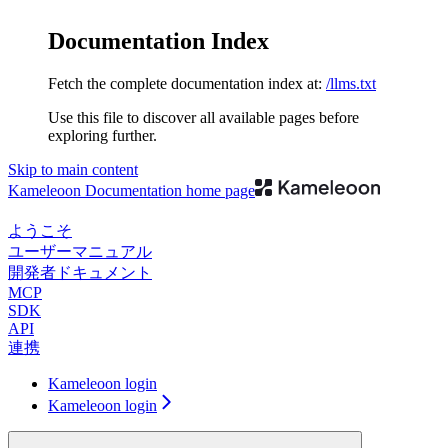
Documentation Index
Fetch the complete documentation index at:
/llms.txt
Use this file to discover all available pages before
exploring further.
Skip to main content
Kameleoon Documentation
home page
ようこそ
ユーザーマニュアル
開発者ドキュメント
MCP
SDK
API
連携
Kameleoon login
Kameleoon login