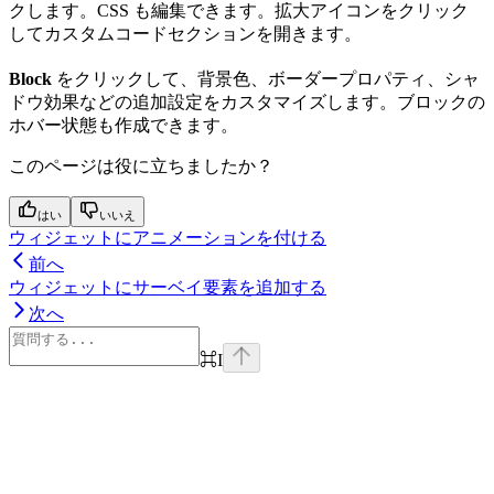
クします。CSS も編集できます。拡大アイコンをクリック
してカスタムコードセクションを開きます。
Block
をクリックして、背景色、ボーダープロパティ、シャ
ドウ効果などの追加設定をカスタマイズします。ブロックの
ホバー状態も作成できます。
このページは役に立ちましたか？
はい
いいえ
ウィジェットにアニメーションを付ける
前へ
ウィジェットにサーベイ要素を追加する
次へ
⌘
I
Assistant
Responses