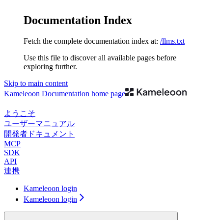
Documentation Index
Fetch the complete documentation index at:
/llms.txt
Use this file to discover all available pages before
exploring further.
Skip to main content
Kameleoon Documentation
home page
ようこそ
ユーザーマニュアル
開発者ドキュメント
MCP
SDK
API
連携
Kameleoon login
Kameleoon login