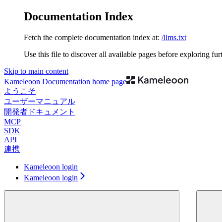
Documentation Index
Fetch the complete documentation index at:
/llms.txt
Use this file to discover all available pages before exploring fur
Skip to main content
Kameleoon Documentation
home page
ようこそ
ユーザーマニュアル
開発者ドキュメント
MCP
SDK
API
連携
Kameleoon login
Kameleoon login