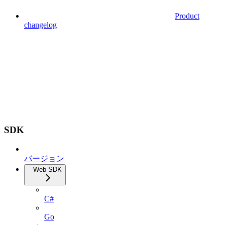
Product
changelog
SDK
バージョン
Web SDK
C#
Go