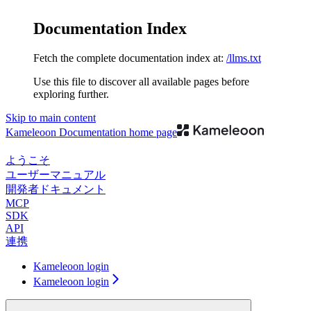
Documentation Index
Fetch the complete documentation index at:
/llms.txt
Use this file to discover all available pages before
exploring further.
Skip to main content
Kameleoon Documentation
home page
ようこそ
ユーザーマニュアル
開発者ドキュメント
MCP
SDK
API
連携
Kameleoon login
Kameleoon login