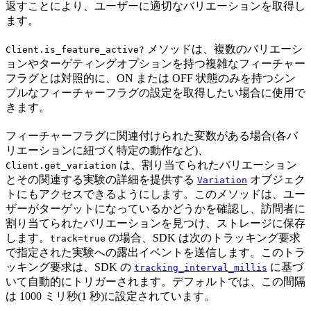
返すことにより、ユーザーに適切なバリエーションを取得し
ます。
メソッドは、複数のバリエーシ
Client.is_feature_active?
ョンやターゲティングオプションを持つ複雑なフィーチャー
フラグとは対照的に、ON または OFF 状態のみを持つシン
プルなフィーチャーフラグの設定を取得したい場合に使用で
きます。
フィーチャーフラグに関連付けられた変数がある場合(各バ
リエーションに紐づく特定の動作など)、
は、割り当てられたバリエーション
Client.get_variation
とその関連する実験の詳細を提供する
オブジェク
Variation
トにもアクセスできるようにします。このメソッドは、ユー
ザーがターゲットになっているかどうかを確認し、訪問者に
割り当てられたバリエーションを見つけ、ストレージに保存
します。
の場合、SDK は次のトラッキング要求
track=true
で指定された実験への露出イベントを送信します。このトラ
ッキング要求は、SDK の
に基づ
tracking_interval_millis
いて自動的にトリガーされます。デフォルトでは、この間隔
は 1000 ミリ秒(1 秒)に設定されています。