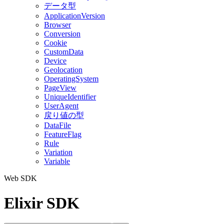
データ型
ApplicationVersion
Browser
Conversion
Cookie
CustomData
Device
Geolocation
OperatingSystem
PageView
UniqueIdentifier
UserAgent
戻り値の型
DataFile
FeatureFlag
Rule
Variation
Variable
Web SDK
Elixir SDK