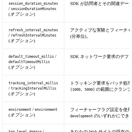
SDK が訪問者とその関連デー
session_duration_minutes
/
sessionDurationMinutes
(
オプション
)
アクティブな実験とフィーチャ
refresh_interval_minutes
/
refreshIntervalMinutes
(分単位)。
(
オプション
)
/
SDK ネットワーク要求のデフ
default_timeout_millis
defaultTimeoutMillis
(
オプション
)
トラッキング要求をバッチ処理
tracking_interval_millis
/
trackingIntervalMillis
の範囲にクランプ
[1000, 5000]
(
オプション
)
/
フィーチャーフラグ設定を使
environment
environment
(
オプション
)
のいずれかにでき
development
/
あなたの Web サイトの現在
top_level_domain