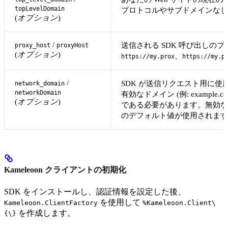
topLevelDomain
プロトコルやサブドメインな
(
オプション
)
/
送信される SDK 呼び出しの
proxy_host
proxyHost
(
オプション
)
、
https://my.prox
https://my.p
/
SDK が送信リクエスト用に使
network_domain
networkDomain
有効なドメイン (例: example.com
(
オプション
)
である必要があります。無効な形式
のデフォルト値が使用されます
Kameleoon クライアントの初期化
SDK をインストールし、認証情報を設定した後、
を使用して
Kameleoon.ClientFactory
%Kameleoon.Client\
を作成します。
{\}