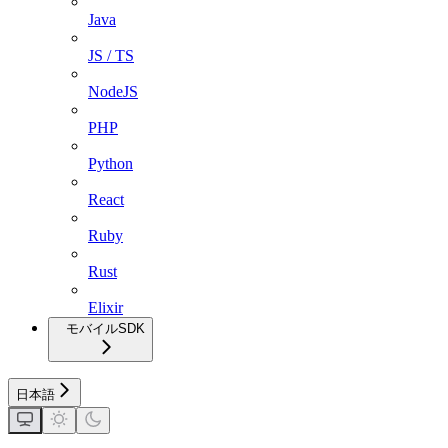
Java
JS / TS
NodeJS
PHP
Python
React
Ruby
Rust
Elixir
モバイルSDK
日本語