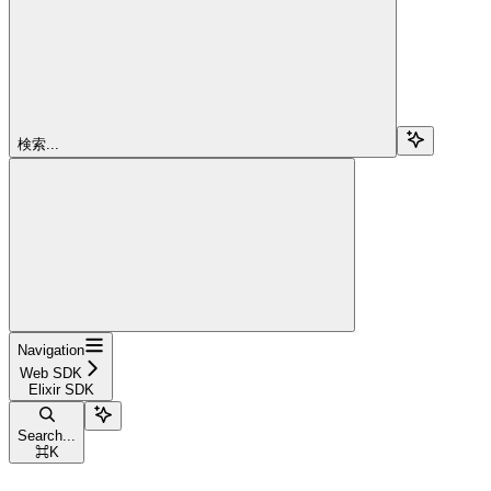
検索...
Navigation
Web SDK
Elixir SDK
Search...
⌘
K