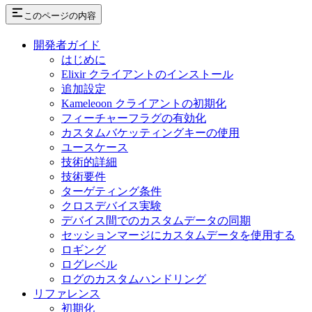
このページの内容
開発者ガイド
はじめに
Elixir クライアントのインストール
追加設定
Kameleoon クライアントの初期化
フィーチャーフラグの有効化
カスタムバケッティングキーの使用
ユースケース
技術的詳細
技術要件
ターゲティング条件
クロスデバイス実験
デバイス間でのカスタムデータの同期
セッションマージにカスタムデータを使用する
ロギング
ログレベル
ログのカスタムハンドリング
リファレンス
初期化