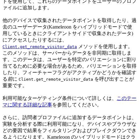
ドを使用して、これらのデータポイントをユーザーのプロフ
ァイルに追加します。
他のデバイスで収集されたデータポイントを取得したり、過
去のユーザーデータ(Kameleoon をハイブリッドモードで使
用しているときにクライアントサイドで収集されたデータ)
にアクセスしたりするには、
メソッドを使用します。
Client.get_remote_visitor_data
このメソッドは、サーバーからデータを非同期に取得しま
す。このデータは、ユーザーを特定のバリエーションに割り
当てるために必要な場合があるため、バリエーションを取得
したり、フィーチャーフラグがアクティブかどうかを確認す
る
前
に
を呼び出すことが
Client.get_remote_visitor_data
重要です。
利用可能なターゲティング条件について詳しくは、
このテー
マに関する詳細な記事
を参照してください。
さらに、訪問者プロファイルに追加するデータポイントは、
実験を分析する際に利用可能になり、デバイスやブラウザな
どの要因で結果をフィルタリングおよびブレイクダウンでき
るようになります。Kameleoon のハイブリッドモードはクラ