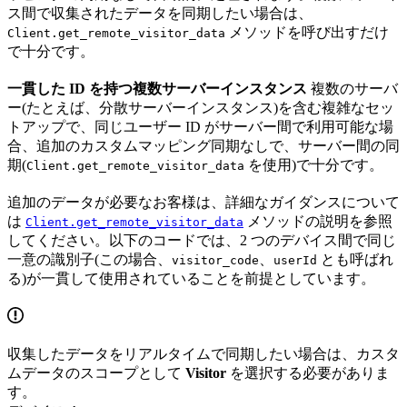
ス間で収集されたデータを同期したい場合は、
メソッドを呼び出すだけ
Client.get_remote_visitor_data
で十分です。
一貫した ID を持つ複数サーバーインスタンス
複数のサーバ
ー(たとえば、分散サーバーインスタンス)を含む複雑なセッ
トアップで、同じユーザー ID がサーバー間で利用可能な場
合、追加のカスタムマッピング同期なしで、サーバー間の同
期(
を使用)で十分です。
Client.get_remote_visitor_data
追加のデータが必要なお客様は、詳細なガイダンスについて
は
メソッドの説明を参照
Client.get_remote_visitor_data
してください。以下のコードでは、2 つのデバイス間で同じ
一意の識別子(この場合、
、
とも呼ばれ
visitor_code
userId
る)が一貫して使用されていることを前提としています。
収集したデータをリアルタイムで同期したい場合は、カスタ
ムデータのスコープとして
Visitor
を選択する必要がありま
す。