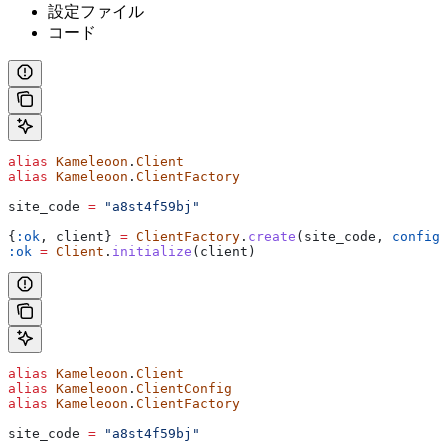
設定ファイル
コード
alias
 Kameleoon
.
Client
alias
 Kameleoon
.
ClientFactory
site_code 
=
 "a8st4f59bj"
{
:ok
, client} 
=
 ClientFactory
.
create
(site_code, 
config_
:ok
 =
 Client
.
initialize
(client)
alias
 Kameleoon
.
Client
alias
 Kameleoon
.
ClientConfig
alias
 Kameleoon
.
ClientFactory
site_code 
=
 "a8st4f59bj"