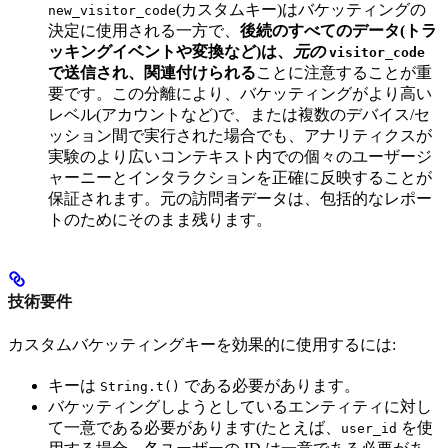
(カスタムキー)はバケッティングの
new_visitor_code
決定に使用される一方で、
後続のすべてのデータ(トラ
ッキングイベントや変換など)は、
元の
visitor_code
で送信され、関連付けられる
ことに注意することが重
要です。この分離により、バケッティングがより高い
レベル(アカウントなど)で、または複数のデバイス/セ
ッション間で実行された場合でも、アナリティクスが
実験のより広いコンテキスト内での個々のユーザージ
ャーニーとインタラクションを正確に反映することが
保証されます。元の訪問者データは、包括的なレポー
トのためにそのまま残ります。
技術要件
カスタムバケッティングキーを効果的に使用するには:
キーは
である必要があります。
String.t()
バケッティングしようとしているエンティティに対し
て一意である必要があります(たとえば、
を使
user_id