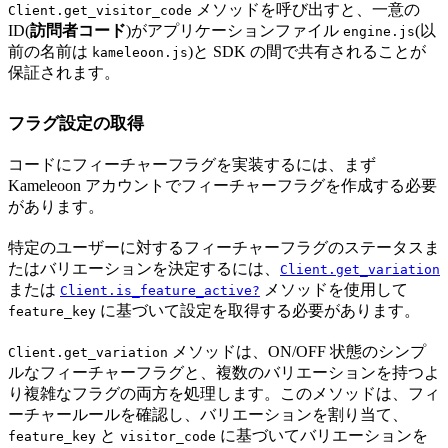
メソッドを呼び出すと、一意の
Client.get_visitor_code
ID(
訪問者コード
)がアプリケーションファイル
(以
engine.js
前の名前は
)と SDK の間で共有されることが
kameleoon.js
保証されます。
フラグ設定の取得
コードにフィーチャーフラグを実装するには、まず
Kameleoon アカウントでフィーチャーフラグを作成する必要
があります。
特定のユーザーに対するフィーチャーフラグのステータスま
たはバリエーションを決定するには、
Client.get_variation
または
メソッドを使用して
Client.is_feature_active?
に基づいて設定を取得する必要があります。
feature_key
メソッドは、ON/OFF 状態のシンプ
Client.get_variation
ルなフィーチャーフラグと、複数のバリエーションを持つよ
り複雑なフラグの両方を処理します。このメソッドは、フィ
ーチャールールを確認し、バリエーションを割り当て、
と
に基づいてバリエーションを
feature_key
visitor_code