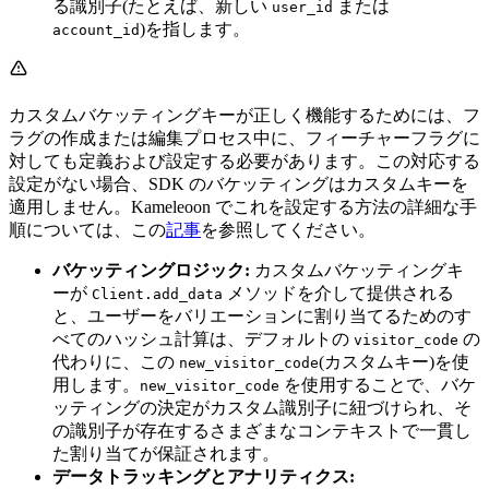
る識別子(たとえば、新しい
または
user_id
)を指します。
account_id
カスタムバケッティングキーが正しく機能するためには、フ
ラグの作成または編集プロセス中に、フィーチャーフラグに
対しても定義および設定する必要があります。この対応する
設定がない場合、SDK のバケッティングはカスタムキーを
適用しません。Kameleoon でこれを設定する方法の詳細な手
順については、この
記事
を参照してください。
バケッティングロジック:
カスタムバケッティングキ
ーが
メソッドを介して提供される
Client.add_data
と、ユーザーをバリエーションに割り当てるためのす
べてのハッシュ計算は、デフォルトの
の
visitor_code
代わりに、この
(カスタムキー)を使
new_visitor_code
用します。
を使用することで、バケ
new_visitor_code
ッティングの決定がカスタム識別子に紐づけられ、そ
の識別子が存在するさまざまなコンテキストで一貫し
た割り当てが保証されます。
データトラッキングとアナリティクス: