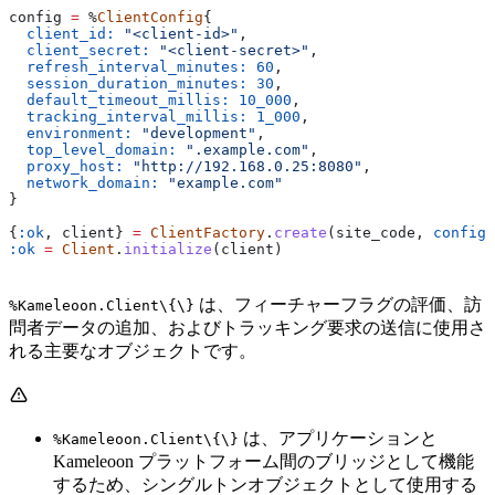
config 
=
 %
ClientConfig
{
  client_id:
 "<client-id>"
,
  client_secret:
 "<client-secret>"
,
  refresh_interval_minutes:
 60
,
  session_duration_minutes:
 30
,
  default_timeout_millis:
 10_000
,
  tracking_interval_millis:
 1_000
,
  environment:
 "development"
,
  top_level_domain:
 ".example.com"
,
  proxy_host:
 "http://192.168.0.25:8080"
,
  network_domain:
 "example.com"
}
{
:ok
, client} 
=
 ClientFactory
.
create
(site_code, 
config:
:ok
 =
 Client
.
initialize
(client)
は、フィーチャーフラグの評価、訪
%Kameleoon.Client\{\}
問者データの追加、およびトラッキング要求の送信に使用さ
れる主要なオブジェクトです。
は、アプリケーションと
%Kameleoon.Client\{\}
Kameleoon プラットフォーム間のブリッジとして機能
するため、シングルトンオブジェクトとして使用する