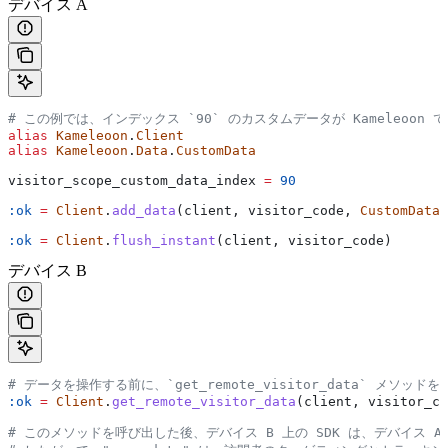
デバイス A
# この例では、インデックス `90` のカスタムデータが Kameleoon で
alias
 Kameleoon
.
Client
alias
 Kameleoon
.
Data
.
CustomData
visitor_scope_custom_data_index 
=
 90
:ok
 =
 Client
.
add_data
(client, visitor_code, 
CustomData
.
:ok
 =
 Client
.
flush_instant
(client, visitor_code)
デバイス B
# データを操作する前に、`get_remote_visitor_data` メソッ
:ok
 =
 Client
.
get_remote_visitor_data
(client, visitor_co
# このメソッドを呼び出した後、デバイス B 上の SDK は、デバイス A 