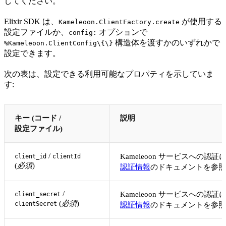
してください。
Elixir SDK は、
が使用する
Kameleoon.ClientFactory.create
設定ファイルか、
オプションで
config:
構造体を渡すかのいずれかで
%Kameleoon.ClientConfig\{\}
設定できます。
次の表は、設定できる利用可能なプロパティを示していま
す:
キー (コード /
説明
設定ファイル)
/
Kameleoon サービスへの認
client_id
clientId
(
必須
)
認証情報
のドキュメントを参照
/
Kameleoon サービスへの認
client_secret
(
必須
)
clientSecret
認証情報
のドキュメントを参照