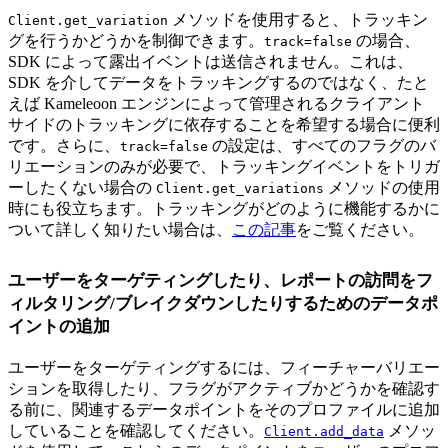
メソッドを使用すると、トラッキン
Client.get_variation
グを行うかどうかを制御できます。
の場合、
track=false
SDK によって露出イベントは送信されません。これは、
SDK を介してデータをトラッキングするのではなく、たと
えば Kameleoon エンジンによって管理されるクライアント
サイドのトラッキングに依存することを希望する場合に便利
です。さらに、
の設定は、すべてのフラグのバ
track=false
リエーションのみが必要で、トラッキングイベントをトリガ
ーしたくない場合の
メソッドの使用
Client.get_variations
時にも役立ちます。トラッキングがどのように機能するかに
ついて詳しく知りたい場合は、
この記事
をご覧ください。
ユーザーをターゲティングしたり、レポートの訪問をフ
ィルタリング/ブレイクダウンしたりするためのデータポ
イントの追加
ユーザーをターゲティングするには、フィーチャーバリエー
ションを取得したり、フラグがアクティブかどうかを確認す
る前に、関連するデータポイントをそのプロファイルに追加
していることを確認してください。
メソッ
Client.add_data