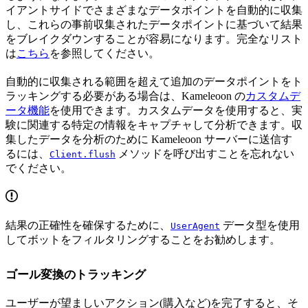
イアントサイドでさまざまなデータポイントを自動的に収集
し、これらの事前収集されたデータポイントに基づいて結果
をブレイクダウンすることが容易になります。完全なリスト
は
こちら
を参照してください。
自動的に収集される範囲を超えて追加のデータポイントをト
ラッキングする必要がある場合は、Kameleoon の
カスタムデ
ータ機能
を使用できます。カスタムデータを使用すると、実
験に関連する特定の情報をキャプチャして分析できます。収
集したデータを分析のために Kameleoon サーバーに送信す
るには、
メソッドを呼び出すことを忘れない
Client.flush
でください。
結果の正確性を確保するために、
データ型を使用
UserAgent
してボットをフィルタリングすることをお勧めします。
ゴール変換のトラッキング
ユーザーが望ましいアクション(購入など)を完了すると、そ