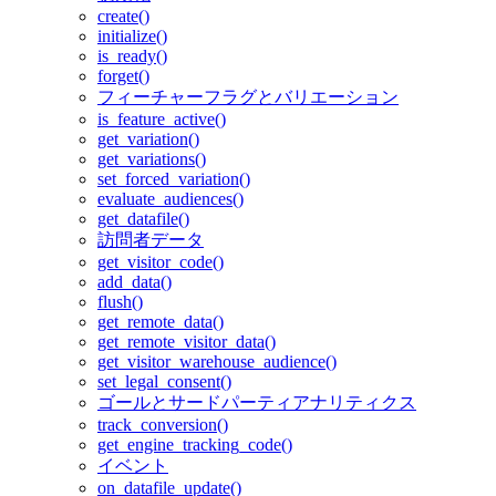
create()
initialize()
is_ready()
forget()
フィーチャーフラグとバリエーション
is_feature_active()
get_variation()
get_variations()
set_forced_variation()
evaluate_audiences()
get_datafile()
訪問者データ
get_visitor_code()
add_data()
flush()
get_remote_data()
get_remote_visitor_data()
get_visitor_warehouse_audience()
set_legal_consent()
ゴールとサードパーティアナリティクス
track_conversion()
get_engine_tracking_code()
イベント
on_datafile_update()