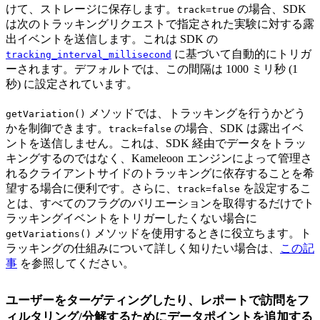
けて、ストレージに保存します。
の場合、SDK
track=true
は次のトラッキングリクエストで指定された実験に対する露
出イベントを送信します。これは SDK の
に基づいて自動的にトリガ
tracking_interval_millisecond
ーされます。デフォルトでは、この間隔は 1000 ミリ秒 (1
秒) に設定されています。
メソッドでは、トラッキングを行うかどう
getVariation()
かを制御できます。
の場合、SDK は露出イベ
track=false
ントを送信しません。これは、SDK 経由でデータをトラッ
キングするのではなく、Kameleoon エンジンによって管理さ
れるクライアントサイドのトラッキングに依存することを希
望する場合に便利です。さらに、
を設定するこ
track=false
とは、すべてのフラグのバリエーションを取得するだけでト
ラッキングイベントをトリガーしたくない場合に
メソッドを使用するときに役立ちます。ト
getVariations()
ラッキングの仕組みについて詳しく知りたい場合は、
この記
事
を参照してください。
ユーザーをターゲティングしたり、レポートで訪問をフ
ィルタリング/分解するためにデータポイントを追加する