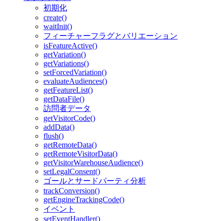
初期化
create()
waitInit()
フィーチャーフラグとバリエーション
isFeatureActive()
getVariation()
getVariations()
setForcedVariation()
evaluateAudiences()
getFeatureList()
getDataFile()
訪問者データ
getVisitorCode()
addData()
flush()
getRemoteData()
getRemoteVisitorData()
getVisitorWarehouseAudience()
setLegalConsent()
ゴールとサードパーティ分析
trackConversion()
getEngineTrackingCode()
イベント
setEventHandler()