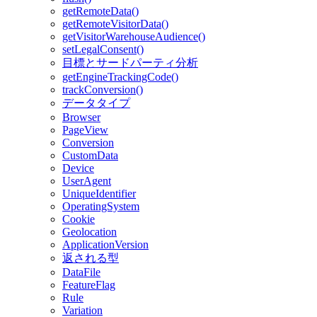
getRemoteData()
getRemoteVisitorData()
getVisitorWarehouseAudience()
setLegalConsent()
目標とサードパーティ分析
getEngineTrackingCode()
trackConversion()
データタイプ
Browser
PageView
Conversion
CustomData
Device
UserAgent
UniqueIdentifier
OperatingSystem
Cookie
Geolocation
ApplicationVersion
返される型
DataFile
FeatureFlag
Rule
Variation