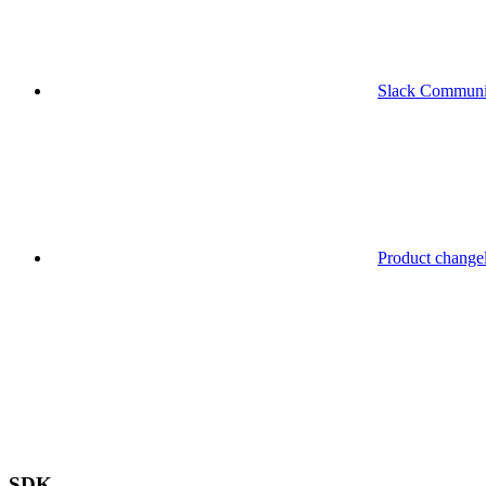
Slack Communi
Product change
SDK