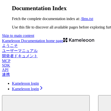
Documentation Index
Fetch the complete documentation index at:
/llms.txt
Use this file to discover all available pages before exploring fur
Skip to main content
Kameleoon Documentation
home page
ようこそ
ユーザーマニュアル
開発者ドキュメント
MCP
SDK
API
連携
Kameleoon login
Kameleoon login