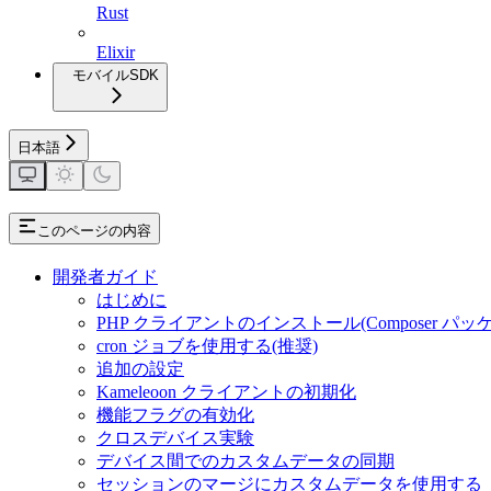
Rust
Elixir
モバイルSDK
日本語
このページの内容
開発者ガイド
はじめに
PHP クライアントのインストール(Composer パッ
cron ジョブを使用する(推奨)
追加の設定
Kameleoon クライアントの初期化
機能フラグの有効化
クロスデバイス実験
デバイス間でのカスタムデータの同期
セッションのマージにカスタムデータを使用する