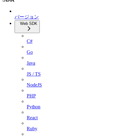
バージョン
Web SDK
C#
Go
Java
JS / TS
NodeJS
PHP
Python
React
Ruby