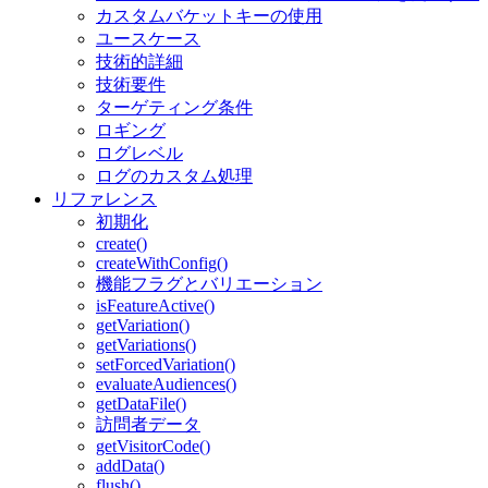
カスタムバケットキーの使用
ユースケース
技術的詳細
技術要件
ターゲティング条件
ロギング
ログレベル
ログのカスタム処理
リファレンス
初期化
create()
createWithConfig()
機能フラグとバリエーション
isFeatureActive()
getVariation()
getVariations()
setForcedVariation()
evaluateAudiences()
getDataFile()
訪問者データ
getVisitorCode()
addData()
flush()