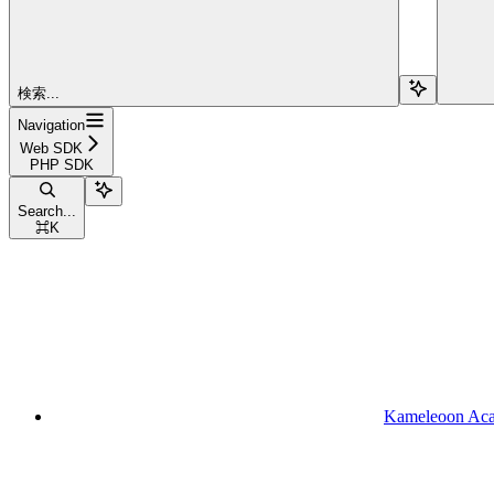
検索...
Navigation
Web SDK
PHP SDK
Search...
⌘
K
Kameleoon Ac