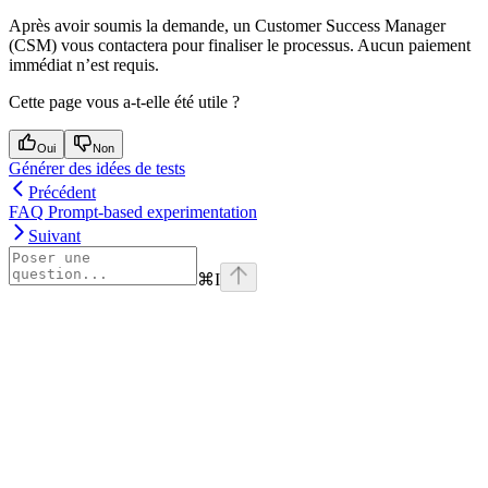
Après avoir soumis la demande, un Customer Success Manager
(CSM) vous contactera pour finaliser le processus. Aucun paiement
immédiat n’est requis.
Cette page vous a-t-elle été utile ?
Oui
Non
Générer des idées de tests
Précédent
FAQ Prompt-based experimentation
Suivant
⌘
I
Assistant
Responses
are
generated
using
AI