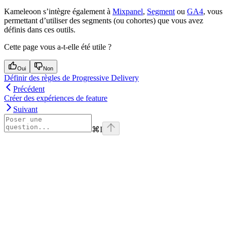
Kameleoon s’intègre également à
Mixpanel
,
Segment
ou
GA4
, vous
permettant d’utiliser des segments (ou cohortes) que vous avez
définis dans ces outils.
Cette page vous a-t-elle été utile ?
Oui
Non
Définir des règles de Progressive Delivery
Précédent
Créer des expériences de feature
Suivant
⌘
I
Assistant
Responses
are
generated
using
AI