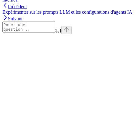
Précédent
Expérimenter sur les prompts LLM et les configurations d'agents IA
Suivant
⌘
I
Assistant
Responses
are
generated
using
AI
and
may
contain
mistakes.