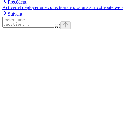
Précédent
Activer et déployer une collection de produits sur votre site web
Suivant
⌘
I
Assistant
Responses
are
generated
using
AI
and
may
contain
mistakes.