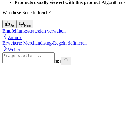
Products usually viewed with this product
-Algorithmus.
War diese Seite hilfreich?
Ja
Nein
Empfehlungsstrategien verwalten
Zurück
Erweiterte Merchandising-Regeln definieren
Weiter
⌘
I
Assistant
Responses
are
generated
using
AI
and
may
contain