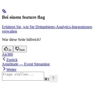
Bei einem feature flag
Erfahren Sie, wie Sie Drittanbieter-Analytics-Integrationen
verwalten
War diese Seite hilfreich?
Ja
Nein
Air360
Zurück
Amplitude — Event Streaming
Weiter
⌘
I
Assistant
Responses