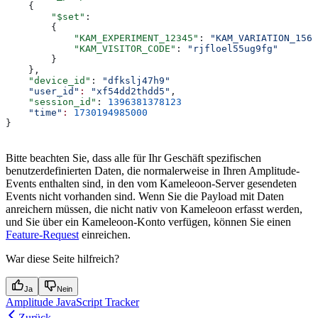
    {
        "$set"
:
        {
            "KAM_EXPERIMENT_12345"
: 
"KAM_VARIATION_1568
            "KAM_VISITOR_CODE"
: 
"rjfloel55ug9fg"
        }
    },
    "device_id"
: 
"dfkslj47h9"
    "user_id"
:
 "xf54dd2thdd5"
,
    "session_id"
: 
1396381378123
    "time"
:
 1730194985000
}
Bitte beachten Sie, dass alle für Ihr Geschäft spezifischen
benutzerdefinierten Daten, die normalerweise in Ihren Amplitude-
Events enthalten sind, in den vom Kameleoon-Server gesendeten
Events nicht vorhanden sind. Wenn Sie die Payload mit Daten
anreichern müssen, die nicht nativ von Kameleoon erfasst werden,
und Sie über ein Kameleoon-Konto verfügen, können Sie einen
Feature-Request
einreichen.
War diese Seite hilfreich?
Ja
Nein
Amplitude JavaScript Tracker
Zurück