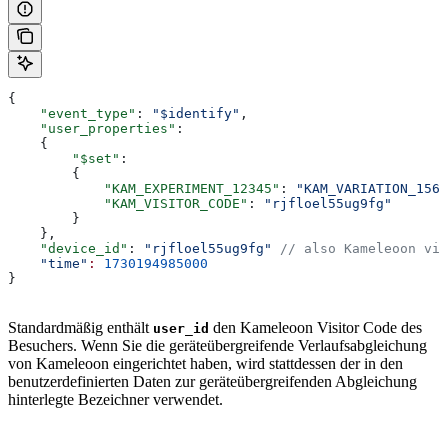
{
    "event_type"
: 
"$identify"
,
    "user_properties"
:
    {
        "$set"
:
        {
            "KAM_EXPERIMENT_12345"
: 
"KAM_VARIATION_1568
            "KAM_VISITOR_CODE"
: 
"rjfloel55ug9fg"
        }
    },
    "device_id"
: 
"rjfloel55ug9fg"
 // also Kameleoon vis
    "time"
:
 1730194985000
}
Standardmäßig enthält
den Kameleoon Visitor Code des
user_id
Besuchers. Wenn Sie die geräteübergreifende Verlaufsabgleichung
von Kameleoon eingerichtet haben, wird stattdessen der in den
benutzerdefinierten Daten zur geräteübergreifenden Abgleichung
hinterlegte Bezeichner verwendet.