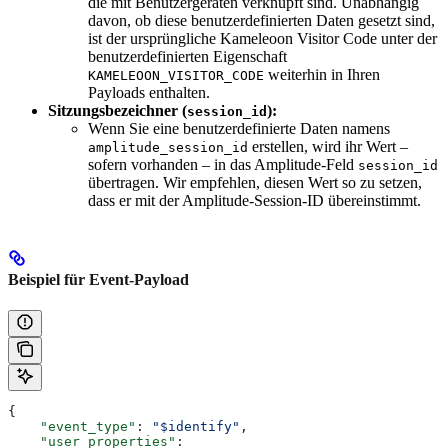
die mit Benutzergeräten verknüpft sind. Unabhängig
davon, ob diese benutzerdefinierten Daten gesetzt sind,
ist der ursprüngliche Kameleoon Visitor Code unter der
benutzerdefinierten Eigenschaft
weiterhin in Ihren
KAMELEOON_VISITOR_CODE
Payloads enthalten.
Sitzungsbezeichner (
):
session_id
Wenn Sie eine benutzerdefinierte Daten namens
erstellen, wird ihr Wert –
amplitude_session_id
sofern vorhanden – in das Amplitude-Feld
session_id
übertragen. Wir empfehlen, diesen Wert so zu setzen,
dass er mit der Amplitude-Session-ID übereinstimmt.
Beispiel für Event-Payload
{
    "event_type"
: 
"$identify"
,
    "user_properties"
: