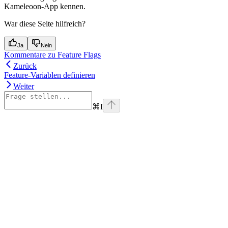
Kameleoon-App kennen.
War diese Seite hilfreich?
Ja
Nein
Kommentare zu Feature Flags
Zurück
Feature-Variablen definieren
Weiter
⌘
I
Assistant
Responses
are
generated
using
AI
and
may