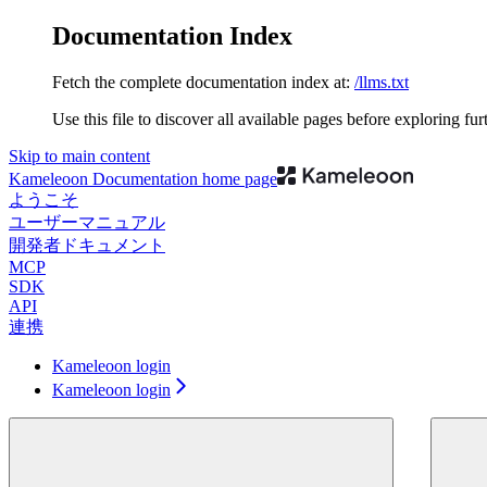
Documentation Index
Fetch the complete documentation index at:
/llms.txt
Use this file to discover all available pages before exploring fur
Skip to main content
Kameleoon Documentation
home page
ようこそ
ユーザーマニュアル
開発者ドキュメント
MCP
SDK
API
連携
Kameleoon login
Kameleoon login