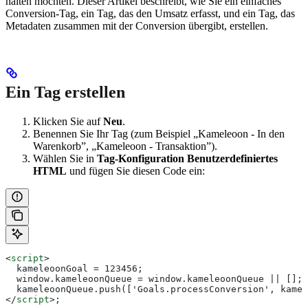
halten möchten. Dieser Artikel beschreibt, wie Sie ein einfaches
Conversion-Tag, ein Tag, das den Umsatz erfasst, und ein Tag, das
Metadaten zusammen mit der Conversion übergibt, erstellen.
Ein Tag erstellen
Klicken Sie auf
Neu
.
Benennen Sie Ihr Tag (zum Beispiel „Kameleoon - In den
Warenkorb”, „Kameleoon - Transaktion”).
Wählen Sie in
Tag-Konfiguration
Benutzerdefiniertes
HTML
und fügen Sie diesen Code ein:
<
script
>
  kameleoonGoal = 123456; 
  window.kameleoonQueue = window.kameleoonQueue || [];
  kameleoonQueue.push(['Goals.processConversion', kamel
</
script
>
;