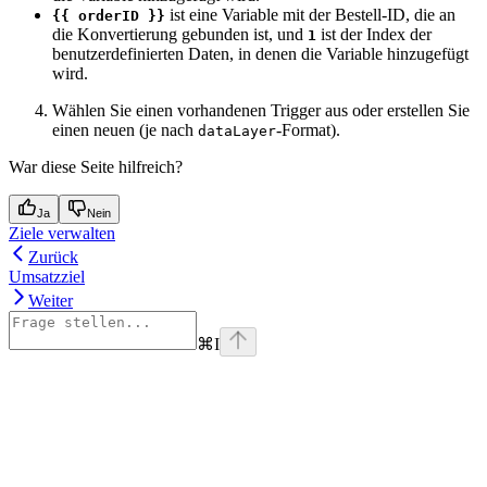
ist eine Variable mit der Bestell-ID, die an
{{ orderID }}
die Konvertierung gebunden ist, und
ist der Index der
1
benutzerdefinierten Daten, in denen die Variable hinzugefügt
wird.
Wählen Sie einen vorhandenen Trigger aus oder erstellen Sie
einen neuen (je nach
-Format).
dataLayer
War diese Seite hilfreich?
Ja
Nein
Ziele verwalten
Zurück
Umsatzziel
Weiter
⌘
I
Assistant
Responses