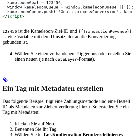
  kameleoonGoal = 123456; 
  window.kameleoonQueue = window.kameleoonQueue || [];
  kameleoonQueue.push(['Goals.processConversion', kamel
</
script
>
ist die Kameleoon-Ziel-ID und
123456
{{TransactionRevenue}}
ist eine Variable mit dem Umsatz, der an die Konvertierung
gebunden ist.
Wählen Sie einen vorhandenen Trigger aus oder erstellen Sie
einen neuen (je nach
-Format).
dataLayer
Ein Tag mit Metadaten erstellen
Das folgende Beispiel fügt eine Zahlungsmethode und eine Bestell-
ID als Metadaten zur Zielkonvertierung hinzu. So erstellen Sie ein
Tag mit Metadaten:
Klicken Sie auf
Neu
.
Benennen Sie Ihr Tag.
Wählen Sie in
Tag-Konfiguration
Benutzerdefiniertes