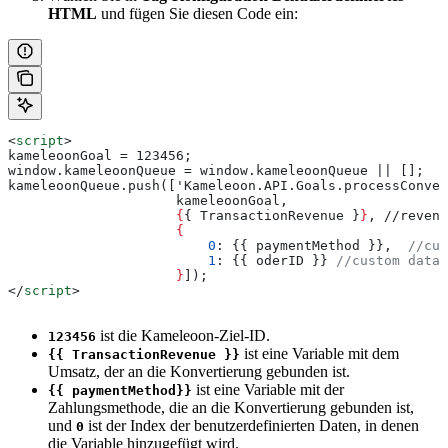
HTML
und fügen Sie diesen Code ein:
<
script
>
kameleoonGoal = 123456; 
window.kameleoonQueue = window.kameleoonQueue || [];
kameleoonQueue.push(['Kameleoon.API.Goals.processConver
                     kameleoonGoal, 
                     {
{ 
TransactionRevenue
 }
}
, //revenu
                     {
                         0
: {{ 
paymentMethod
 }},  
//cus
                         1
: {{ 
oderID
 }} 
//custom data 
                     }
]);
</
script
>
ist die Kameleoon-Ziel-ID.
123456
ist eine Variable mit dem
{{ TransactionRevenue }}
Umsatz, der an die Konvertierung gebunden ist.
ist eine Variable mit der
{{ paymentMethod}}
Zahlungsmethode, die an die Konvertierung gebunden ist,
und
ist der Index der benutzerdefinierten Daten, in denen
0
die Variable hinzugefügt wird.