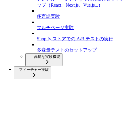
ップ（React、Next.js、Vue.js...）
多言語実験
マルチページ実験
Shopify ストアでの A/B テストの実行
多変量テストのセットアップ
高度な実験機能
フィーチャー実験