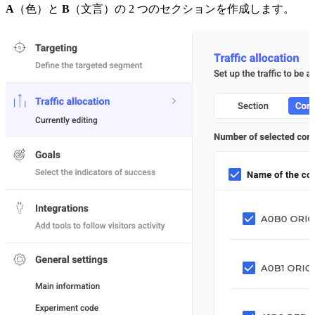
A
（色）と
B
（文言）の 2 つのセクションを作成します。