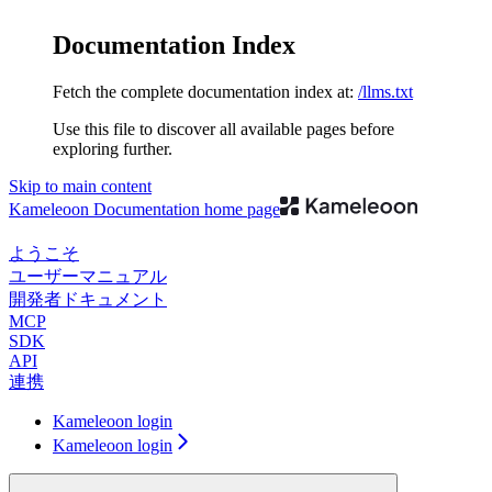
Documentation Index
Fetch the complete documentation index at:
/llms.txt
Use this file to discover all available pages before
exploring further.
Skip to main content
Kameleoon Documentation
home page
ようこそ
ユーザーマニュアル
開発者ドキュメント
MCP
SDK
API
連携
Kameleoon login
Kameleoon login