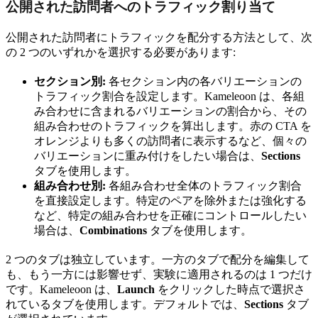
公開された訪問者へのトラフィック割り当て
公開された訪問者にトラフィックを配分する方法として、次
の 2 つのいずれかを選択する必要があります:
セクション別:
各セクション内の各バリエーションの
トラフィック割合を設定します。Kameleoon は、各組
み合わせに含まれるバリエーションの割合から、その
組み合わせのトラフィックを算出します。赤の CTA を
オレンジよりも多くの訪問者に表示するなど、個々の
バリエーションに重み付けをしたい場合は、
Sections
タブを使用します。
組み合わせ別:
各組み合わせ全体のトラフィック割合
を直接設定します。特定のペアを除外または強化する
など、特定の組み合わせを正確にコントロールしたい
場合は、
Combinations
タブを使用します。
2 つのタブは独立しています。一方のタブで配分を編集して
も、もう一方には影響せず、実験に適用されるのは 1 つだけ
です。Kameleoon は、
Launch
をクリックした時点で選択さ
れているタブを使用します。デフォルトでは、
Sections
タブ